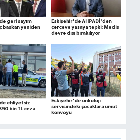
'de geri sayım
Eskişehir'de AHPADİ'den
Üç başkan yeniden
çerçeve yasaya tepki: Meclis
devre dışı bırakılıyor
Eskişehir'de onkoloji
de ehliyetsiz
servisindeki çocuklara umut
390 bin TL ceza
konvoyu