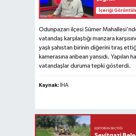
İçeriği Görüntül
Siyaset
Spor
Odunpazarı ilçesi Sümer Mahallesi'nde
vatandaş karşılaştığı manzara karşısın
yaşlı şahıstan birinin diğerini tıraş et
kamerasına anbean yansıdı. Yapılan ha
vatandaşlar duruma tepki gösterdi.
Kaynak:
İHA
EDITÖRÜN SEÇTIĞI
Seyitgazi Beled