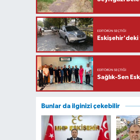
EDITÖRÜN SEÇTIĞI
Eskişehir'deki
EDITÖRÜN SEÇTIĞI
Sağlık-Sen Esk
Bunlar da ilginizi çekebilir