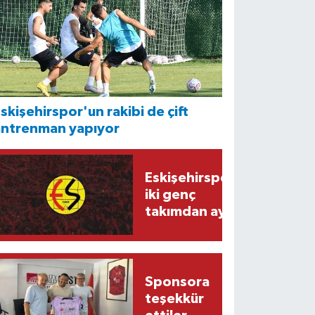
skişehirspor'un rakibi de çift
antrenman yapıyor
Eskişehirspor'da
iki genç
takımdan ayrıldı
Sponsora
teşekkür