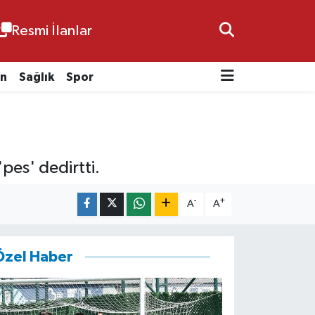
Resmi İlanlar
n
Sağlık
Spor
pes' dedirtti.
-
+
A
A
Özel Haber