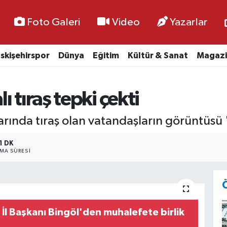
Foto Galeri
Video
Yazarlar
skişehirspor
Dünya
Eğitim
Kültür & Sanat
Magazi
 tıraş tepki çekti
arında tıraş olan vatandaşların görüntüsü '
1 DK
MA SÜRESI
 İl Başkanı Bingöl'den muhalefete birlik