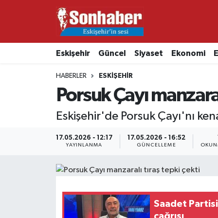
Dünya
Nöbetçi Eczaneler
Eskişehir
Güncel
Siyaset
Ekonomi
E
Eğitim
Hava Durumu
HABERLER
ESKIŞEHIR
Ekonomi
Namaz Vakitleri
Porsuk Çayı manzaralı
Güncel
Trafik Durumu
Eskişehir'de Porsuk Çayı'nı ken
Kültür & Sanat
Süper Lig Puan Durumu ve Fikstür
17.05.2026 - 12:17
17.05.2026 - 16:52
YAYINLANMA
GÜNCELLEME
OKUN
Magazin
Tüm Manşetler
Resmi İlanlar
Son Dakika Haberleri
Saadet Partisi
Sağlık
Haber Arşivi
çağrısı