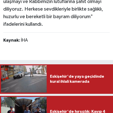
ulaşmayı ve Rabbimizin lütuflarına şahit olmayı
diliyoruz. Herkese sevdikleriyle birlikte sağlıklı,
huzurlu ve bereketli bir bayram diliyorum"
ifadelerini kullandı.
Kaynak:
İHA
Eskişehir'de yaya geçidinde
kural ihlali kamerada
Eskişehir'de hırsızlık: Kayıp 4