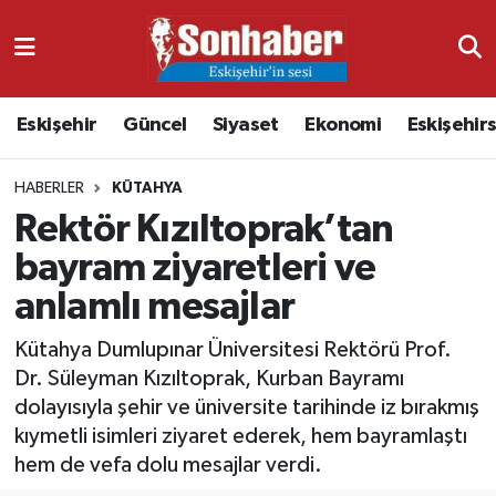
Dünya
Nöbetçi Eczaneler
Eskişehir
Güncel
Siyaset
Ekonomi
Eskişehir
Eğitim
Hava Durumu
HABERLER
KÜTAHYA
Ekonomi
Namaz Vakitleri
Rektör Kızıltoprak’tan
Güncel
Trafik Durumu
bayram ziyaretleri ve
anlamlı mesajlar
Kültür & Sanat
Süper Lig Puan Durumu ve Fikstür
Kütahya Dumlupınar Üniversitesi Rektörü Prof.
Magazin
Tüm Manşetler
Dr. Süleyman Kızıltoprak, Kurban Bayramı
dolayısıyla şehir ve üniversite tarihinde iz bırakmış
Resmi İlanlar
Son Dakika Haberleri
kıymetli isimleri ziyaret ederek, hem bayramlaştı
hem de vefa dolu mesajlar verdi.
Sağlık
Haber Arşivi