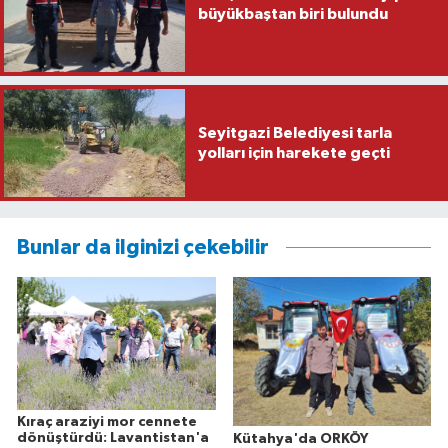
büyükbaştan biri bulundu
Seyitgazi Belediyesi tarla
yolları için harekete geçti
Bunlar da ilginizi çekebilir
Kıraç araziyi mor cennete
dönüştürdü: Lavantistan'a
Kütahya'da ORKÖY