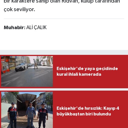
bir karaktere sahip olan Rıdvan, kulüp tarafından
çok seviliyor.
Muhabir:
ALİ ÇALIK
Eskişehir'de yaya geçidinde
kural ihlali kamerada
Eskişehir'de hırsızlık: Kayıp 4
büyükbaştan biri bulundu