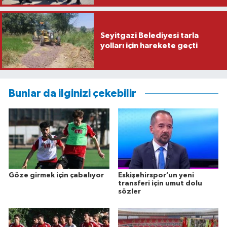
Seyitgazi Belediyesi tarla
yolları için harekete geçti
Bunlar da ilginizi çekebilir
Göze girmek için çabalıyor
Eskişehirspor’un yeni
transferi için umut dolu
sözler