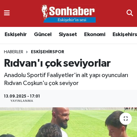
Dünya
Nöbetçi Eczaneler
Eskişehir
Güncel
Siyaset
Ekonomi
Eskişehir
Eğitim
Hava Durumu
HABERLER
ESKIŞEHIRSPOR
Ekonomi
Namaz Vakitleri
Rıdvan'ı çok seviyorlar
Güncel
Trafik Durumu
Anadolu Sportif Faaliyetler'in alt yapı oyuncuları
Rıdvan Coşkun'u çok seviyor
Kültür & Sanat
Süper Lig Puan Durumu ve Fikstür
13.09.2025 - 17:01
Magazin
Tüm Manşetler
YAYINLANMA
Resmi İlanlar
Son Dakika Haberleri
Sağlık
Haber Arşivi