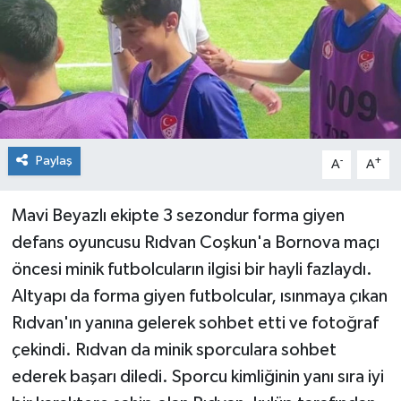
Siyaset
Spor
Paylaş
-
+
A
A
Mavi Beyazlı ekipte 3 sezondur forma giyen
defans oyuncusu Rıdvan Coşkun'a Bornova maçı
öncesi minik futbolcuların ilgisi bir hayli fazlaydı.
Altyapı da forma giyen futbolcular, ısınmaya çıkan
Rıdvan'ın yanına gelerek sohbet etti ve fotoğraf
çekindi. Rıdvan da minik sporculara sohbet
ederek başarı diledi. Sporcu kimliğinin yanı sıra iyi