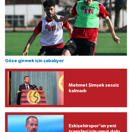
Göze girmek için çabalıyor
Mehmet Şimşek sessiz
kalmadı
Eskişehirspor’un yeni
transferi için umut dolu