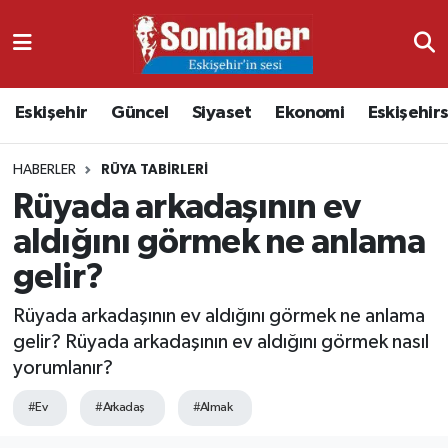
Dünya
Nöbetçi Eczaneler
Eskişehir
Güncel
Siyaset
Ekonomi
Eskişehir
Eğitim
Hava Durumu
HABERLER
RÜYA TABIRLERI
Ekonomi
Namaz Vakitleri
Rüyada arkadaşının ev
Güncel
Trafik Durumu
aldığını görmek ne anlama
gelir?
Kültür & Sanat
Süper Lig Puan Durumu ve Fikstür
Rüyada arkadaşının ev aldığını görmek ne anlama
Magazin
Tüm Manşetler
gelir? Rüyada arkadaşının ev aldığını görmek nasıl
yorumlanır?
Resmi İlanlar
Son Dakika Haberleri
#Ev
#Arkadaş
#Almak
Sağlık
Haber Arşivi