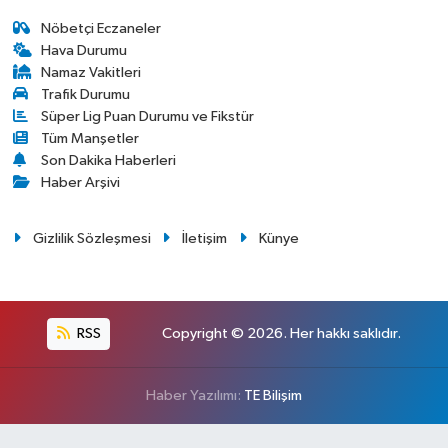
Nöbetçi Eczaneler
Hava Durumu
Namaz Vakitleri
Trafik Durumu
Süper Lig Puan Durumu ve Fikstür
Tüm Manşetler
Son Dakika Haberleri
Haber Arşivi
Gizlilik Sözleşmesi
İletişim
Künye
RSS
Copyright © 2026. Her hakkı saklıdır.
Haber Yazılımı:
TE Bilişim