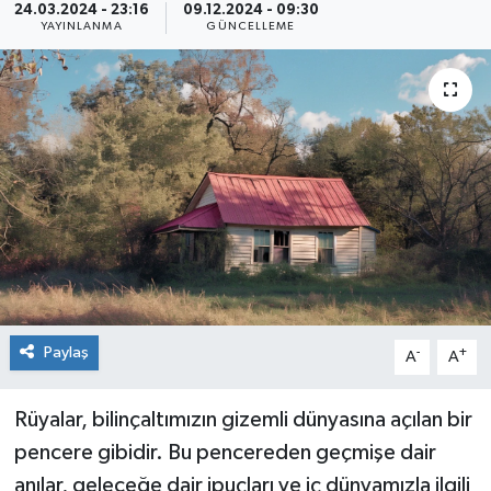
24.03.2024 - 23:16
09.12.2024 - 09:30
YAYINLANMA
GÜNCELLEME
Siyaset
Spor
Paylaş
-
+
A
A
Rüyalar, bilinçaltımızın gizemli dünyasına açılan bir
pencere gibidir. Bu pencereden geçmişe dair
anılar, geleceğe dair ipuçları ve iç dünyamızla ilgili