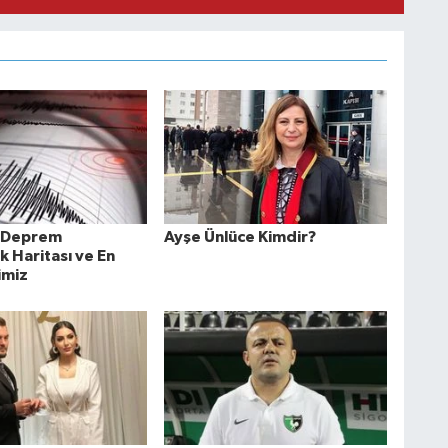
n Deprem
Ayşe Ünlüce Kimdir?
ık Haritası ve En
limiz