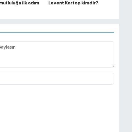
mutluluğa ilk adım
Levent Kartop kimdir?