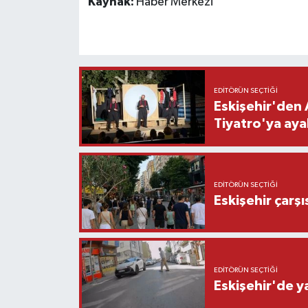
Kaynak:
Haber Merkezi
EDITÖRÜN SEÇTIĞI
Eskişehir'den 
Tiyatro'ya aya
EDITÖRÜN SEÇTIĞI
Eskişehir çarş
EDITÖRÜN SEÇTIĞI
Eskişehir'de y