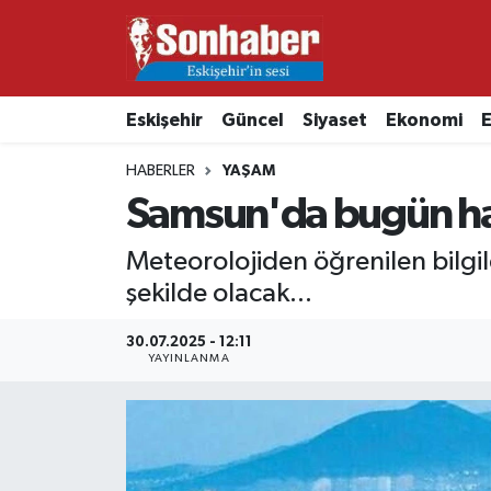
Dünya
Nöbetçi Eczaneler
Eskişehir
Güncel
Siyaset
Ekonomi
E
Eğitim
Hava Durumu
HABERLER
YAŞAM
Ekonomi
Namaz Vakitleri
Samsun'da bugün h
Güncel
Trafik Durumu
Meteorolojiden öğrenilen bil
şekilde olacak...
Kültür & Sanat
Süper Lig Puan Durumu ve Fikstür
30.07.2025 - 12:11
YAYINLANMA
Magazin
Tüm Manşetler
Resmi İlanlar
Son Dakika Haberleri
Sağlık
Haber Arşivi