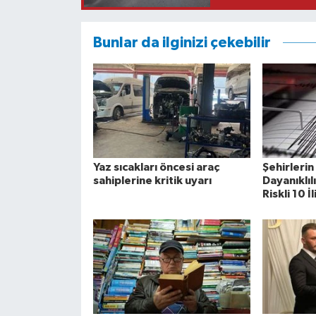
Bunlar da ilginizi çekebilir
Yaz sıcakları öncesi araç
Şehirleri
sahiplerine kritik uyarı
Dayanıklıl
Riskli 10 İ