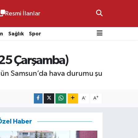
Resmi İlanlar
n
Sağlık
Spor
25 Çarşamba)
ugün Samsun’da hava durumu şu
-
+
A
A
Özel Haber