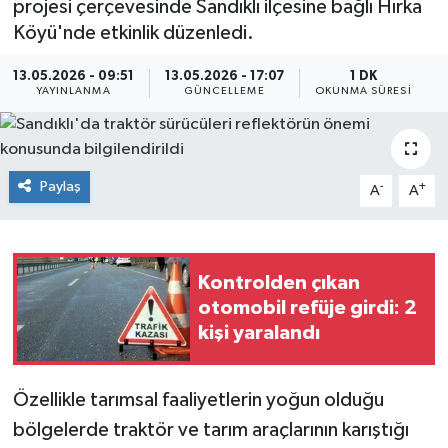
projesi çerçevesinde Sandıklı ilçesine bağlı Hırka
Köyü'nde etkinlik düzenledi.
Siyaset
13.05.2026 - 09:51
13.05.2026 - 17:07
1 DK
Spor
YAYINLANMA
GÜNCELLEME
OKUNMA SÜRESI
Paylaş
-
+
A
A
Kontrolden çıkan
otomobil refüje girdi: 2
kişi yaralandı
Özellikle tarımsal faaliyetlerin yoğun olduğu
bölgelerde traktör ve tarım araçlarının karıştığı