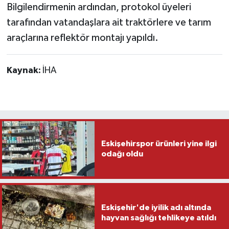
Bilgilendirmenin ardından, protokol üyeleri
tarafından vatandaşlara ait traktörlere ve tarım
araçlarına reflektör montajı yapıldı.
Kaynak:
İHA
Eskişehirspor ürünleri yine ilgi
odağı oldu
Eskişehir'de iyilik adı altında
hayvan sağlığı tehlikeye atıldı