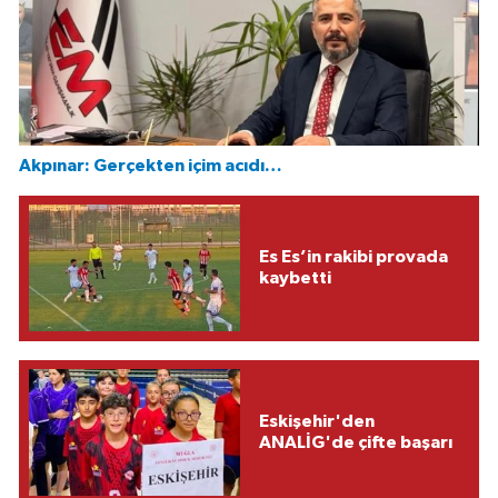
Akpınar: Gerçekten içim acıdı…
Es Es’in rakibi provada
kaybetti
Eskişehir'den
ANALİG'de çifte başarı