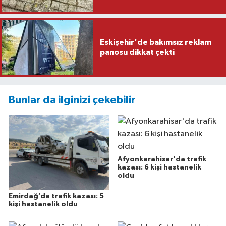
Eskişehir'de bakımsız reklam
panosu dikkat çekti
Bunlar da ilginizi çekebilir
Afyonkarahisar'da trafik
kazası: 6 kişi hastanelik
oldu
Emirdağ’da trafik kazası: 5
kişi hastanelik oldu