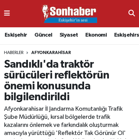
Dünya
Nöbetçi Eczaneler
Eskişehir
Güncel
Siyaset
Ekonomi
Eskişehir
Eğitim
Hava Durumu
HABERLER
AFYONKARAHISAR
Ekonomi
Namaz Vakitleri
Sandıklı'da traktör
Güncel
Trafik Durumu
sürücüleri reflektörün
önemi konusunda
Kültür & Sanat
Süper Lig Puan Durumu ve Fikstür
bilgilendirildi
Magazin
Tüm Manşetler
Afyonkarahisar İl Jandarma Komutanlığı Trafik
Şube Müdürlüğü, kırsal bölgelerde trafik
Resmi İlanlar
Son Dakika Haberleri
kazalarını önlemek ve farkındalık oluşturmak
amacıyla yürüttüğü 'Reflektör Tak Görünür Ol'
Sağlık
Haber Arşivi