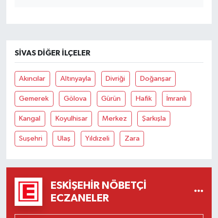
SIVAS DIĞER İLÇELER
Akıncılar
Altınyayla
Divriği
Doğanşar
Gemerek
Gölova
Gürün
Hafik
İmranlı
Kangal
Koyulhisar
Merkez
Şarkışla
Suşehri
Ulaş
Yıldızeli
Zara
ESKIŞEHIR NÖBETÇI
ECZANELER