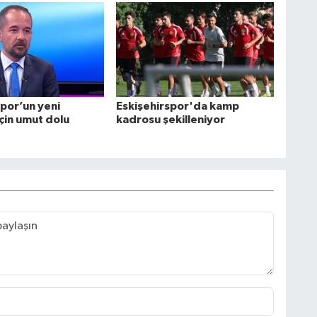
spor’un yeni
Eskişehirspor'da kamp
için umut dolu
kadrosu şekilleniyor