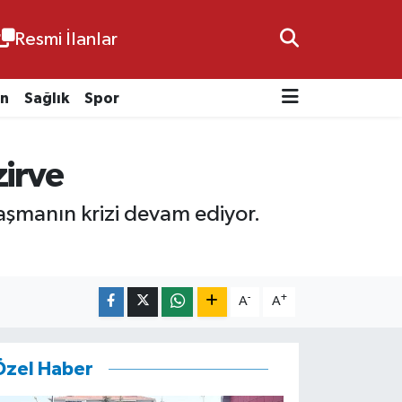
Resmi İlanlar
n
Sağlık
Spor
zirve
laşmanın krizi devam ediyor.
-
+
A
A
Özel Haber