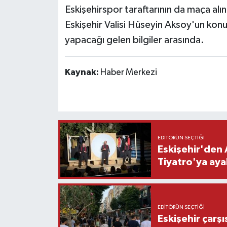
Eskişehirspor taraftarının da maça alınm
Eskişehir Valisi Hüseyin Aksoy'un kon
yapacağı gelen bilgiler arasında.
Kaynak:
Haber Merkezi
EDITÖRÜN SEÇTIĞI
Eskişehir'den 
Tiyatro'ya aya
EDITÖRÜN SEÇTIĞI
Eskişehir çarş