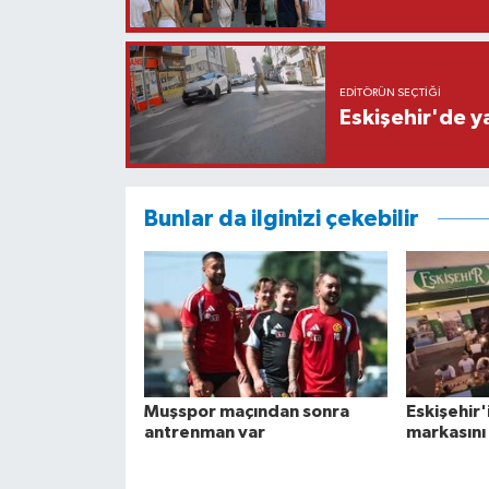
EDITÖRÜN SEÇTIĞI
Eskişehir'de y
Bunlar da ilginizi çekebilir
Muşspor maçından sonra
Eskişehir'
antrenman var
markasını 