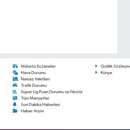
Nöbetçi Eczaneler
Gizlilik Sözleşm
Hava Durumu
Künye
Namaz Vakitleri
Trafik Durumu
Süper Lig Puan Durumu ve Fikstür
Tüm Manşetler
Son Dakika Haberleri
Haber Arşivi