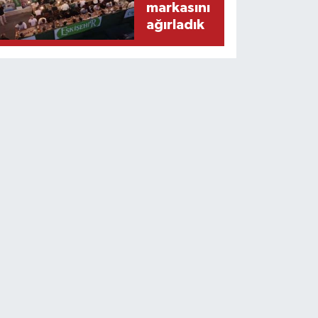
markasını
ağırladık