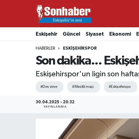
Dünya
Nöbetçi Eczaneler
Eskişehir
Güncel
Siyaset
Ekonomi
E
Eğitim
Hava Durumu
HABERLER
ESKIŞEHIRSPOR
Ekonomi
Namaz Vakitleri
Son dakika... Eskişeh
Güncel
Trafik Durumu
Eskişehirspor'un ligin son haft
Kültür & Sanat
Süper Lig Puan Durumu ve Fikstür
#Dev zirve
#Mezitli maçı
#Eskişehirspo
Magazin
Tüm Manşetler
30.04.2025 - 20:32
YAYINLANMA
Resmi İlanlar
Son Dakika Haberleri
Sağlık
Haber Arşivi