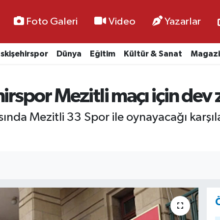
Foto Galeri
Video
Yazarlar
skişehirspor
Dünya
Eğitim
Kültür & Sanat
Magazi
irspor Mezitli maçı için dev 
asında Mezitli 33 Spor ile oynayacağı karşı