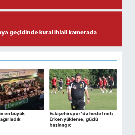
aya geçidinde kural ihlali kamerada
in en büyük
Eskişehirspor'da hedef net:
ağırladık
Erken yükleme, güçlü
başlangıç