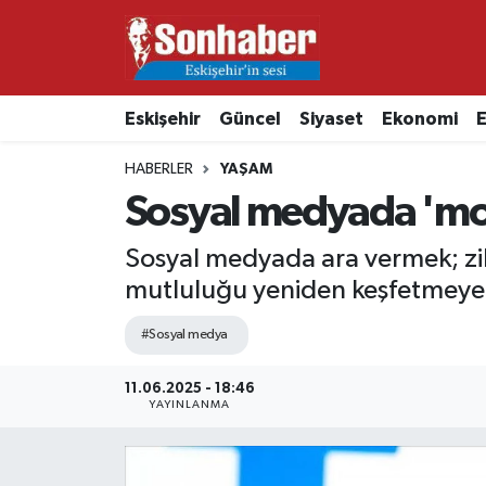
Dünya
Nöbetçi Eczaneler
Eskişehir
Güncel
Siyaset
Ekonomi
E
Eğitim
Hava Durumu
HABERLER
YAŞAM
Ekonomi
Namaz Vakitleri
Sosyal medyada 'mola
Güncel
Trafik Durumu
Sosyal medyada ara vermek; zih
mutluluğu yeniden keşfetmeye 
Kültür & Sanat
Süper Lig Puan Durumu ve Fikstür
#Sosyal medya
Magazin
Tüm Manşetler
11.06.2025 - 18:46
YAYINLANMA
Resmi İlanlar
Son Dakika Haberleri
Sağlık
Haber Arşivi