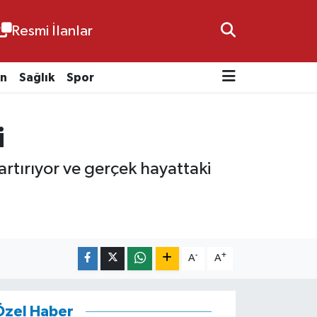
Resmi İlanlar
n
Sağlık
Spor
i
rtırıyor ve gerçek hayattaki
-
+
A
A
Özel Haber