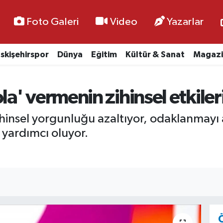
Foto Galeri
Video
Yazarlar
skişehirspor
Dünya
Eğitim
Kültür & Sanat
Magazi
' vermenin zihinsel etkiler
insel yorgunluğu azaltıyor, odaklanmayı a
yardımcı oluyor.