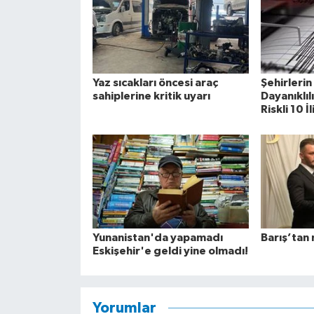
Yaz sıcakları öncesi araç
Şehirleri
sahiplerine kritik uyarı
Dayanıklıl
Riskli 10 İ
Yunanistan'da yapamadı
Barış’tan 
Eskişehir'e geldi yine olmadı!
Yorumlar