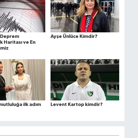
n Deprem
Ayşe Ünlüce Kimdir?
ık Haritası ve En
limiz
mutluluğa ilk adım
Levent Kartop kimdir?