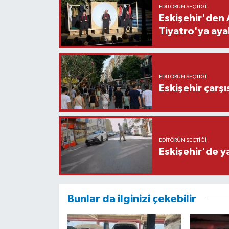
EDITÖRÜN SEÇTIĞI
Eskişehir'den 
Tiyatro'ya aya
EDITÖRÜN SEÇTIĞI
Eskişehir çarş
EDITÖRÜN SEÇTIĞI
Eskişehir'de y
Bunlar da ilginizi çekebilir