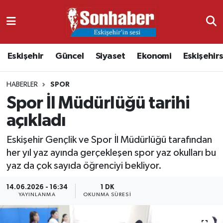
Dünya
Nöbetçi Eczaneler
Eskişehir
Güncel
Siyaset
Ekonomi
Eskişehir
Eğitim
Hava Durumu
HABERLER
SPOR
Ekonomi
Namaz Vakitleri
Spor İl Müdürlüğü tarihi
Güncel
Trafik Durumu
açıkladı
Kültür & Sanat
Süper Lig Puan Durumu ve Fikstür
Eskişehir Gençlik ve Spor İl Müdürlüğü tarafından
her yıl yaz ayında gerçekleşen spor yaz okulları bu
Magazin
Tüm Manşetler
yaz da çok sayıda öğrenciyi bekliyor.
14.06.2026 - 16:34
1 DK
Resmi İlanlar
Son Dakika Haberleri
YAYINLANMA
OKUNMA SÜRESI
Sağlık
Haber Arşivi