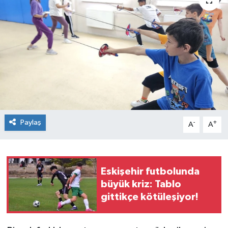
Siyaset
Spor
Paylaş
-
+
A
A
Eskişehir futbolunda
büyük kriz: Tablo
gittikçe kötüleşiyor!