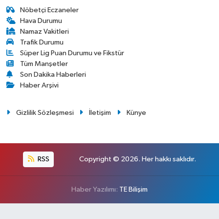
Nöbetçi Eczaneler
Hava Durumu
Namaz Vakitleri
Trafik Durumu
Süper Lig Puan Durumu ve Fikstür
Tüm Manşetler
Son Dakika Haberleri
Haber Arşivi
Gizlilik Sözleşmesi
İletişim
Künye
RSS
Copyright © 2026. Her hakkı saklıdır.
Haber Yazılımı:
TE Bilişim