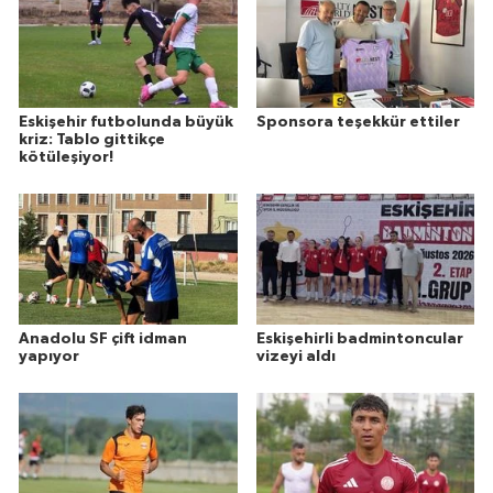
Eskişehir futbolunda büyük
Sponsora teşekkür ettiler
kriz: Tablo gittikçe
kötüleşiyor!
Anadolu SF çift idman
Eskişehirli badmintoncular
yapıyor
vizeyi aldı