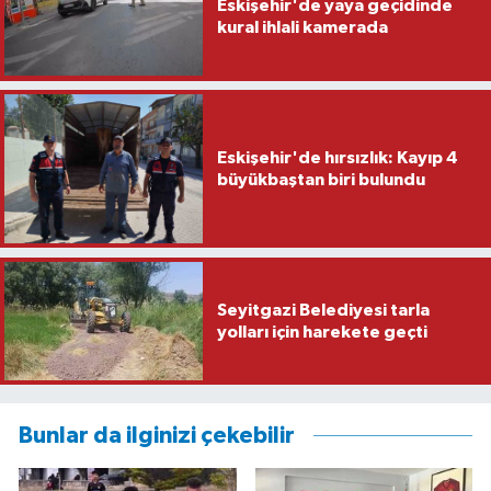
Eskişehir'de yaya geçidinde
kural ihlali kamerada
Eskişehir'de hırsızlık: Kayıp 4
büyükbaştan biri bulundu
Seyitgazi Belediyesi tarla
yolları için harekete geçti
Bunlar da ilginizi çekebilir