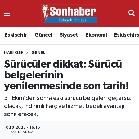
Dünya
Nöbetçi Eczaneler
Eskişehir
Güncel
Siyaset
Ekonomi
Eskişehir
Eğitim
Hava Durumu
HABERLER
GENEL
Ekonomi
Namaz Vakitleri
Sürücüler dikkat: Sürücü
Güncel
Trafik Durumu
belgelerinin
yenilenmesinde son tarih!
Kültür & Sanat
Süper Lig Puan Durumu ve Fikstür
31 Ekim’den sonra eski sürücü belgeleri geçersiz
Magazin
Tüm Manşetler
olacak, indirimli harç ve hizmet bedeli avantajı
sona erecek.
Resmi İlanlar
Son Dakika Haberleri
10.10.2025 - 16:16
YAYINLANMA
Sağlık
Haber Arşivi