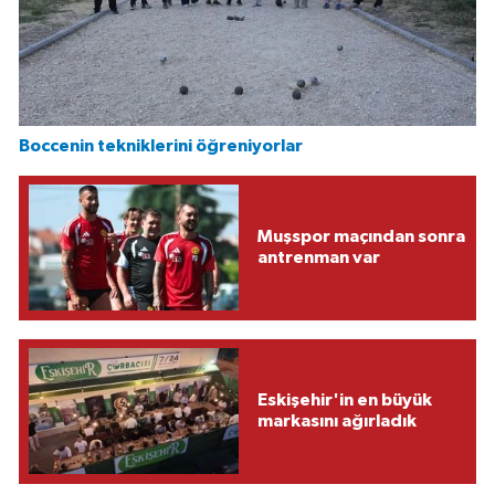
Boccenin tekniklerini öğreniyorlar
Muşspor maçından sonra
antrenman var
Eskişehir'in en büyük
markasını ağırladık