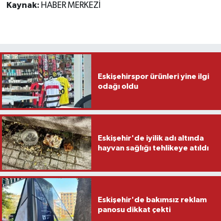
Kaynak:
HABER MERKEZİ
Eskişehirspor ürünleri yine ilgi
odağı oldu
Eskişehir'de iyilik adı altında
hayvan sağlığı tehlikeye atıldı
Eskişehir'de bakımsız reklam
panosu dikkat çekti