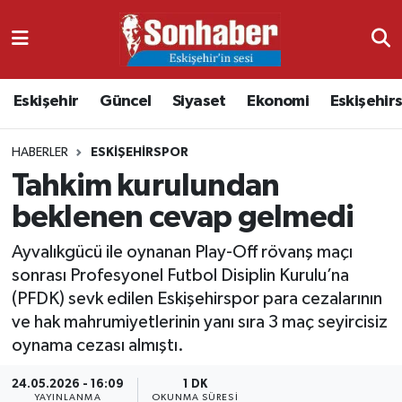
Dünya
Nöbetçi Eczaneler
Eskişehir
Güncel
Siyaset
Ekonomi
Eskişehir
Eğitim
Hava Durumu
HABERLER
ESKIŞEHIRSPOR
Ekonomi
Namaz Vakitleri
Tahkim kurulundan
Güncel
Trafik Durumu
beklenen cevap gelmedi
Kültür & Sanat
Süper Lig Puan Durumu ve Fikstür
Ayvalıkgücü ile oynanan Play-Off rövanş maçı
sonrası Profesyonel Futbol Disiplin Kurulu’na
Magazin
Tüm Manşetler
(PFDK) sevk edilen Eskişehirspor para cezalarının
ve hak mahrumiyetlerinin yanı sıra 3 maç seyircisiz
Resmi İlanlar
Son Dakika Haberleri
oynama cezası almıştı.
24.05.2026 - 16:09
1 DK
Sağlık
Haber Arşivi
YAYINLANMA
OKUNMA SÜRESI