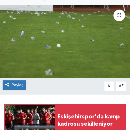
Siyaset
Spor
Paylaş
-
+
A
A
Eskişehirspor'da kamp
kadrosu şekilleniyor