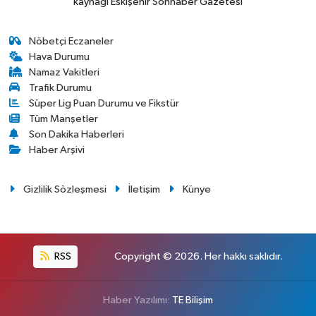
kaynağı Eskişehir Sonhaber Gazetesi
Nöbetçi Eczaneler
Hava Durumu
Namaz Vakitleri
Trafik Durumu
Süper Lig Puan Durumu ve Fikstür
Tüm Manşetler
Son Dakika Haberleri
Haber Arşivi
Gizlilik Sözleşmesi
İletişim
Künye
RSS
Copyright © 2026. Her hakkı saklıdır.
Haber Yazılımı:
TE Bilişim