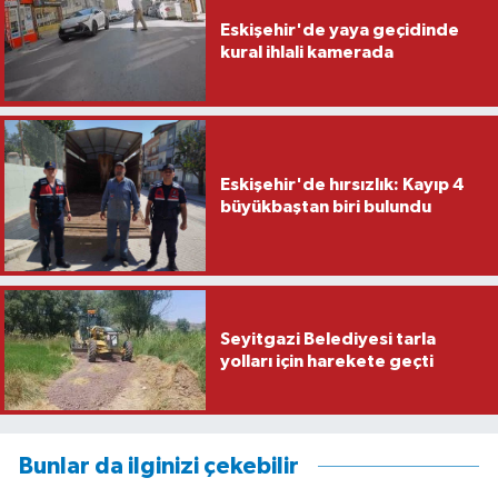
Eskişehir'de yaya geçidinde
kural ihlali kamerada
Eskişehir'de hırsızlık: Kayıp 4
büyükbaştan biri bulundu
Seyitgazi Belediyesi tarla
yolları için harekete geçti
Bunlar da ilginizi çekebilir