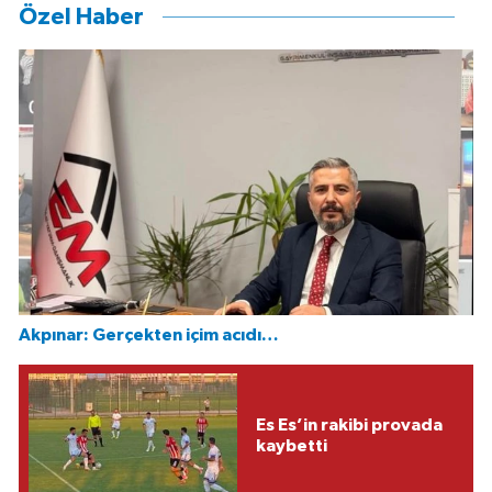
Özel Haber
Akpınar: Gerçekten içim acıdı…
Es Es’in rakibi provada
kaybetti