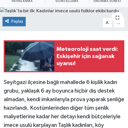
YAYINLANMA
GÜNCELLEME
OKUNMA SÜRESI
Siyaset
Paylaş
-
+
A
A
Spor
Meteoroloji saat verdi:
Eskişehir için sağanak
uyarısı!
Seyitgazi ilçesine bağlı mahallede 6 kişilik kadın
grubu, yaklaşık 6 ay boyunca hiçbir dış destek
almadan, kendi imkanlarıyla prova yaparak şenliğe
hazırlandı. Kostümlerinden diğer tüm şenlik
maliyetlerine kadar her detayı kendi bütçeleriyle
imece usulü karşılayan Taşlık kadınları, köy