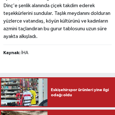
Dinç'e şenlik alanında çiçek takdim ederek
teşekkürlerini sundular. Taşlık meydanını dolduran
yüzlerce vatandaş, köyün kültürünü ve kadınların
azmini taçlandıran bu gurur tablosunu uzun süre
ayakta alkışladı.
Kaynak:
İHA
Eskişehirspor ürünleri yine ilgi
odağı oldu