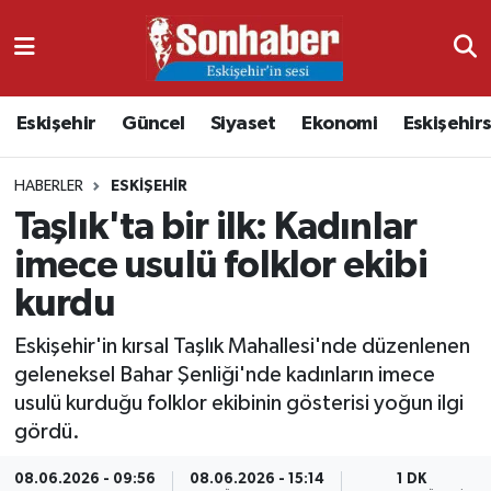
Dünya
Nöbetçi Eczaneler
Eskişehir
Güncel
Siyaset
Ekonomi
Eskişehir
Eğitim
Hava Durumu
HABERLER
ESKIŞEHIR
Ekonomi
Namaz Vakitleri
Taşlık'ta bir ilk: Kadınlar
Güncel
Trafik Durumu
imece usulü folklor ekibi
kurdu
Kültür & Sanat
Süper Lig Puan Durumu ve Fikstür
Eskişehir'in kırsal Taşlık Mahallesi'nde düzenlenen
Magazin
Tüm Manşetler
geleneksel Bahar Şenliği'nde kadınların imece
usulü kurduğu folklor ekibinin gösterisi yoğun ilgi
Resmi İlanlar
Son Dakika Haberleri
gördü.
Sağlık
Haber Arşivi
08.06.2026 - 09:56
08.06.2026 - 15:14
1 DK