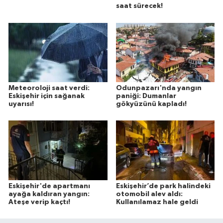
saat sürecek!
Meteoroloji saat verdi:
Odunpazarı'nda yangın
Eskişehir için sağanak
paniği: Dumanlar
uyarısı!
gökyüzünü kapladı!
Eskişehir'de apartmanı
Eskişehir’de park halindeki
ayağa kaldıran yangın:
otomobil alev aldı:
Ateşe verip kaçtı!
Kullanılamaz hale geldi