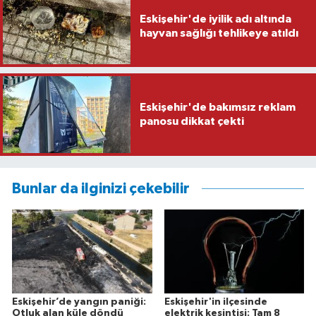
Eskişehir'de iyilik adı altında
hayvan sağlığı tehlikeye atıldı
Eskişehir'de bakımsız reklam
panosu dikkat çekti
Bunlar da ilginizi çekebilir
Eskişehir’de yangın paniği:
Eskişehir'in ilçesinde
Otluk alan küle döndü
elektrik kesintisi: Tam 8