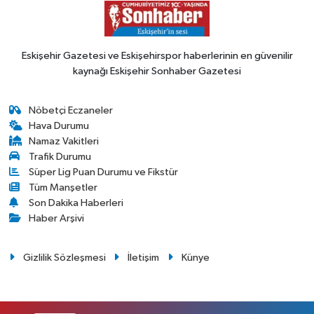
Eskişehir Gazetesi ve Eskişehirspor haberlerinin en güvenilir
kaynağı Eskişehir Sonhaber Gazetesi
Nöbetçi Eczaneler
Hava Durumu
Namaz Vakitleri
Trafik Durumu
Süper Lig Puan Durumu ve Fikstür
Tüm Manşetler
Son Dakika Haberleri
Haber Arşivi
Gizlilik Sözleşmesi
İletişim
Künye