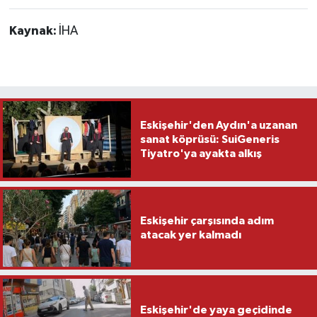
Kaynak:
İHA
Eskişehir'den Aydın'a uzanan
sanat köprüsü: SuiGeneris
Tiyatro'ya ayakta alkış
Eskişehir çarşısında adım
atacak yer kalmadı
Eskişehir'de yaya geçidinde