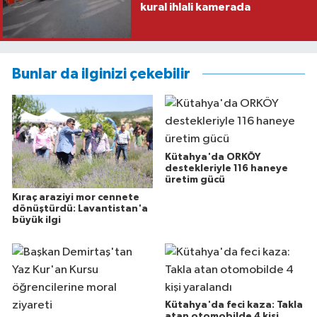
kural ihlali kamerada
Bunlar da ilginizi çekebilir
Kütahya'da ORKÖY
destekleriyle 116 haneye
üretim gücü
Kıraç araziyi mor cennete
dönüştürdü: Lavantistan'a
büyük ilgi
Kütahya'da feci kaza: Takla
atan otomobilde 4 kişi