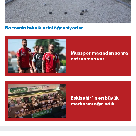
Boccenin tekniklerini öğreniyorlar
Muşspor maçından sonra
antrenman var
Eskişehir'in en büyük
markasını ağırladık