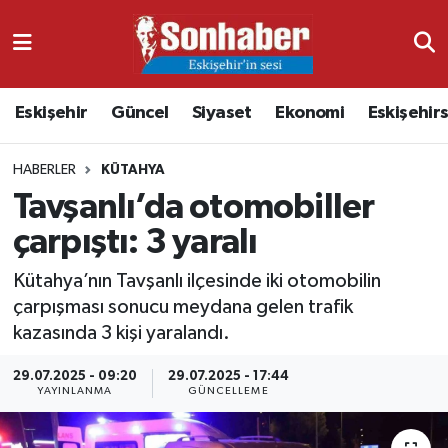
Dünya
Nöbetçi Eczaneler
Eskişehir
Güncel
Siyaset
Ekonomi
Eskişehir
Eğitim
Hava Durumu
HABERLER
KÜTAHYA
Ekonomi
Namaz Vakitleri
Tavşanlı’da otomobiller
Güncel
Trafik Durumu
çarpıştı: 3 yaralı
Kültür & Sanat
Süper Lig Puan Durumu ve Fikstür
Kütahya’nın Tavşanlı ilçesinde iki otomobilin
çarpışması sonucu meydana gelen trafik
Magazin
Tüm Manşetler
kazasında 3 kişi yaralandı.
29.07.2025 - 09:20
29.07.2025 - 17:44
Resmi İlanlar
Son Dakika Haberleri
YAYINLANMA
GÜNCELLEME
Sağlık
Haber Arşivi