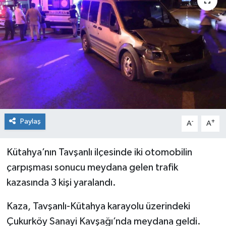
Siyaset
Spor
Paylaş
-
+
A
A
Kütahya’nın Tavşanlı ilçesinde iki otomobilin
çarpışması sonucu meydana gelen trafik
kazasında 3 kişi yaralandı.
Kaza, Tavşanlı-Kütahya karayolu üzerindeki
Çukurköy Sanayi Kavşağı’nda meydana geldi.