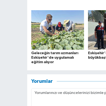
Geleceğin tarım uzmanları
Eskişehir'
Eskişehir'de uygulamalı
büyükbaşt
eğitim alıyor
Yorumlar