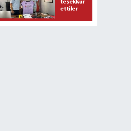
teşekkür
ettiler