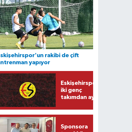
skişehirspor'un rakibi de çift
antrenman yapıyor
Eskişehirspor'da
iki genç
takımdan ayrıldı
Sponsora