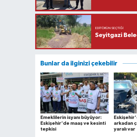
EDITÖRÜN SEÇTIĞI
Seyitgazi Beled
Bunlar da ilginizi çekebilir
Emeklilerin isyanı büyüyor:
Eskişehir'
Eskişehir'de maaş ve kesinti
arkadan ç
tepkisi
yaralı var