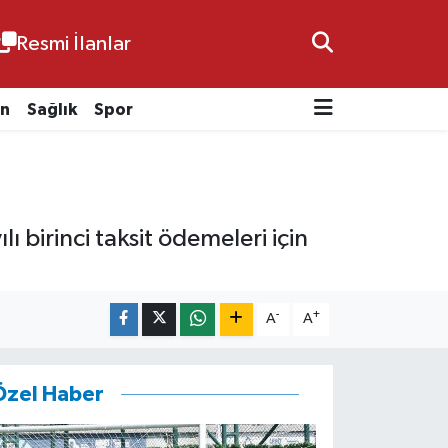
Resmi İlanlar
n
Sağlık
Spor
ı birinci taksit ödemeleri için
-
+
A
A
Özel Haber