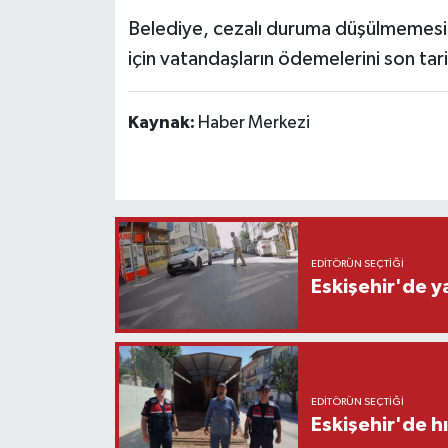
Belediye, cezalı duruma düşülmemesi
için vatandaşların ödemelerini son t
Kaynak:
Haber Merkezi
EDITÖRÜN SEÇTIĞI
Eskişehir'de y
EDITÖRÜN SEÇTIĞI
Eskişehir'de h