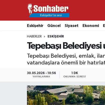
Dünya
Nöbetçi Eczaneler
Eskişehir
Güncel
Siyaset
Ekonomi
E
Eğitim
Hava Durumu
HABERLER
ESKIŞEHIR
Ekonomi
Namaz Vakitleri
Tepebaşı Belediyesi 
Güncel
Trafik Durumu
Tepebaşı Belediyesi, emlak, ilan 
vatandaşlara önemli bir hatır
Kültür & Sanat
Süper Lig Puan Durumu ve Fikstür
30.05.2026 - 10:56
1 DK
YAYINLANMA
OKUNMA SÜRESI
Magazin
Tüm Manşetler
Resmi İlanlar
Son Dakika Haberleri
Sağlık
Haber Arşivi