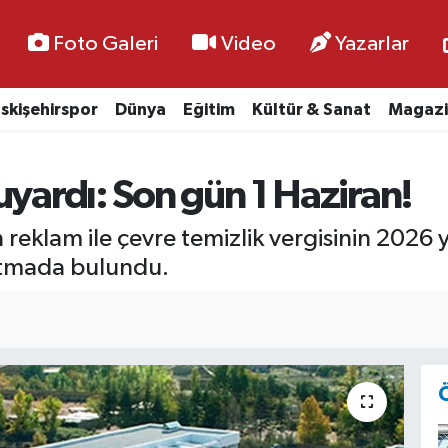
Foto Galeri
Video
Yazarlar
skişehirspor
Dünya
Eğitim
Kültür & Sanat
Magazi
uyardı: Son gün 1 Haziran!
reklam ile çevre temizlik vergisinin 2026 yıl
latmada bulundu.