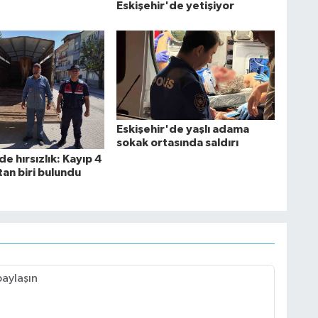
Eskişehir'de yetişiyor
Eskişehir'de yaşlı adama
sokak ortasında saldırı
de hırsızlık: Kayıp 4
an biri bulundu