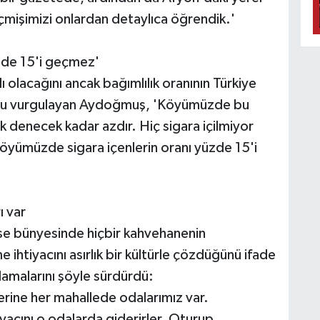
çmişimizi onlardan detaylıca öğrendik.'
zde 15'i geçmez'
 olacağını ancak bağımlılık oranının Türkiye
ğunu vurgulayan Aydoğmuş, 'Köyümüzde bu
yok denecek kadar azdır. Hiç sigara içilmiyor
köyümüzde sigara içenlerin oranı yüzde 15'i
 var
 ise bünyesinde hiçbir kahvehanenin
ihtiyacını asırlık bir kültürle çözdüğünü ifade
amalarını şöyle sürdürdü:
ine her mahallede odalarımız var.
yacını o odalarda giderirler. Oturup