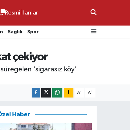
Resmi İlanlar
n
Sağlık
Spor
kat çekiyor
 süregelen 'sigarasız köy'
-
+
A
A
Özel Haber