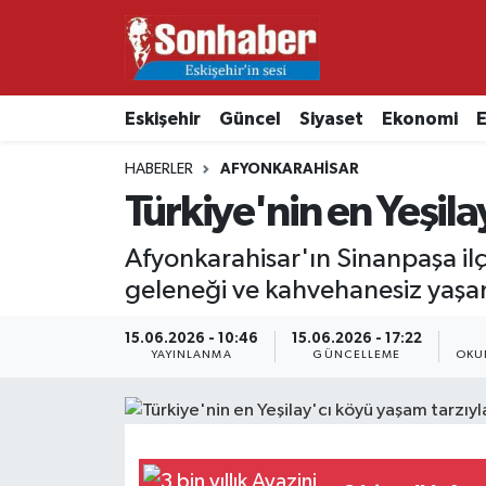
Dünya
Nöbetçi Eczaneler
Eskişehir
Güncel
Siyaset
Ekonomi
E
Eğitim
Hava Durumu
HABERLER
AFYONKARAHISAR
Ekonomi
Namaz Vakitleri
Türkiye'nin en Yeşila
Güncel
Trafik Durumu
Afyonkarahisar'ın Sinanpaşa ilçe
geleneği ve kahvehanesiz yaşam 
Kültür & Sanat
Süper Lig Puan Durumu ve Fikstür
15.06.2026 - 10:46
15.06.2026 - 17:22
YAYINLANMA
GÜNCELLEME
OKU
Magazin
Tüm Manşetler
Resmi İlanlar
Son Dakika Haberleri
Sağlık
Haber Arşivi