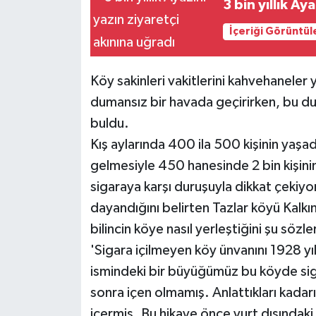
3 bin yıllık Ay
Siyaset
İçeriği Görüntül
Spor
Köy sakinleri vakitlerini kahvehaneler
dumansız bir havada geçirirken, bu du
buldu.
Kış aylarında 400 ila 500 kişinin yaşa
gelmesiyle 450 hanesinde 2 bin kişinin
sigaraya karşı duruşuyla dikkat çekiyo
dayandığını belirten Tazlar köyü Ka
bilincin köye nasıl yerleştiğini şu sözler
'Sigara içilmeyen köy ünvanını 1928 y
ismindeki bir büyüğümüz bu köyde si
sonra içen olmamış. Anlattıkları kadar
içermiş. Bu hikaye önce yurt dışındak