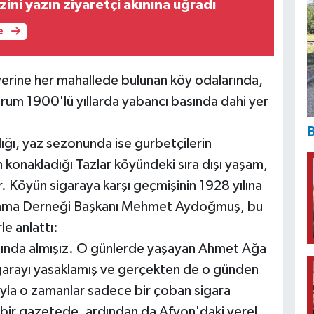
azini yazın ziyaretçi akınına uğradı
e
 yerine her mahallede bulunan köy odalarında,
rum 1900'lü yıllarda yabancı basında dahi yer
B
dığı, yaz sezonunda ise gurbetçilerin
 konakladığı Tazlar köyündeki sıra dışı yaşam,
r. Köyün sigaraya karşı geçmişinin 1928 yılına
lkınma Derneği Başkanı Mehmet Aydoğmuş, bu
le anlattı:
ılında almışız. O günlerde yaşayan Ahmet Ağa
garayı yasaklamış ve gerçekten de o günden
ıyla o zamanlar sadece bir çoban sigara
i bir gazetede, ardından da Afyon'daki yerel