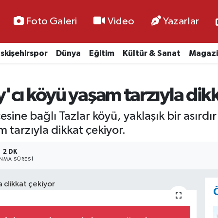
Foto Galeri
Video
Yazarlar
skişehirspor
Dünya
Eğitim
Kültür & Sanat
Magazi
y'cı köyü yaşam tarzıyla dik
sine bağlı Tazlar köyü, yaklaşık bir asırdır
tarzıyla dikkat çekiyor.
2 DK
NMA SÜRESI