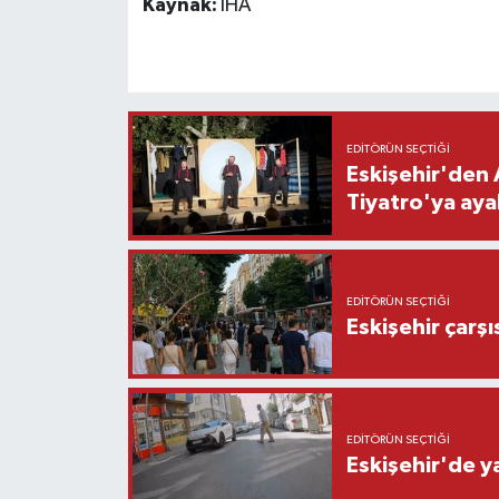
Kaynak:
İHA
EDITÖRÜN SEÇTIĞI
Eskişehir'den 
Tiyatro'ya aya
EDITÖRÜN SEÇTIĞI
Eskişehir çarş
EDITÖRÜN SEÇTIĞI
Eskişehir'de y