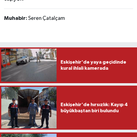
Muhabir:
Seren Çatalçam
Eskişehir'de yaya geçidinde
kural ihlali kamerada
Eskişehir'de hırsızlık: Kayıp 4
büyükbaştan biri bulundu