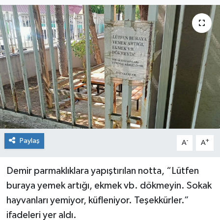
Siyaset
Spor
Paylaş
-
+
A
A
Demir parmaklıklara yapıştırılan notta, “Lütfen
buraya yemek artığı, ekmek vb. dökmeyin. Sokak
hayvanları yemiyor, küfleniyor. Teşekkürler.”
ifadeleri yer aldı.