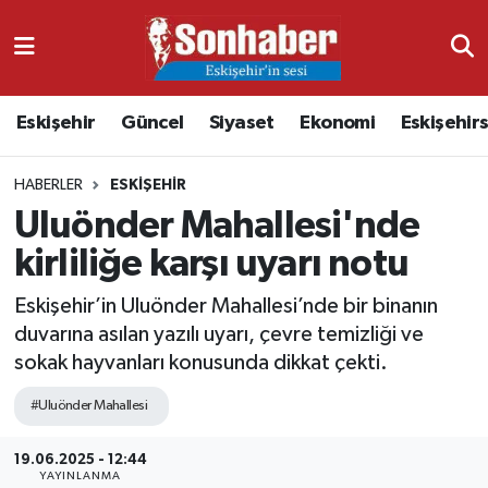
Dünya
Nöbetçi Eczaneler
Eskişehir
Güncel
Siyaset
Ekonomi
Eskişehir
Eğitim
Hava Durumu
HABERLER
ESKIŞEHIR
Ekonomi
Namaz Vakitleri
Uluönder Mahallesi'nde
Güncel
Trafik Durumu
kirliliğe karşı uyarı notu
Kültür & Sanat
Süper Lig Puan Durumu ve Fikstür
Eskişehir’in Uluönder Mahallesi’nde bir binanın
duvarına asılan yazılı uyarı, çevre temizliği ve
Magazin
Tüm Manşetler
sokak hayvanları konusunda dikkat çekti.
#Uluönder Mahallesi
Resmi İlanlar
Son Dakika Haberleri
19.06.2025 - 12:44
Sağlık
Haber Arşivi
YAYINLANMA