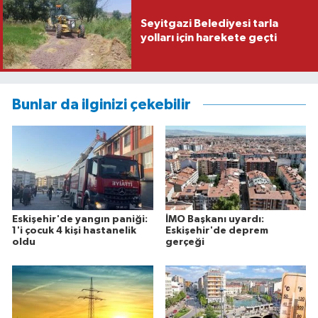
Seyitgazi Belediyesi tarla
yolları için harekete geçti
Bunlar da ilginizi çekebilir
Eskişehir'de yangın paniği:
İMO Başkanı uyardı:
1'i çocuk 4 kişi hastanelik
Eskişehir'de deprem
oldu
gerçeği