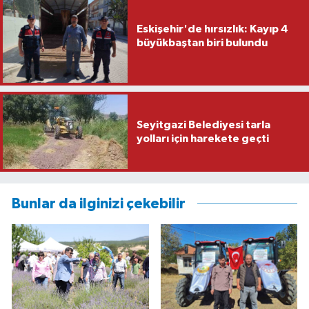
Eskişehir'de hırsızlık: Kayıp 4
büyükbaştan biri bulundu
Seyitgazi Belediyesi tarla
yolları için harekete geçti
Bunlar da ilginizi çekebilir