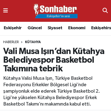
Dünya
Nöbetçi Eczaneler
Eskişehir
Güncel
Siyaset
Ekonomi
Eskişehir
Eğitim
Hava Durumu
HABERLER
KÜTAHYA
Ekonomi
Namaz Vakitleri
Vali Musa Işın’dan Kütahya
Güncel
Trafik Durumu
Belediyespor Basketbol
Takımına tebrik
Kültür & Sanat
Süper Lig Puan Durumu ve Fikstür
Kütahya Valisi Musa Işın, Türkiye Basketbol
Magazin
Tüm Manşetler
Federasyonu Erkekler Bölgesel Ligi’nde
şampiyonluk elde ederek Türkiye Basketbol 2.
Resmi İlanlar
Son Dakika Haberleri
Ligi’ne yükselen Kütahya Belediyespor Erkek
Basketbol Takımı’nı makamında kabul etti.
Sağlık
Haber Arşivi