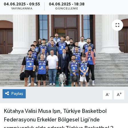
04.06.2025 - 09:55
04.06.2025 - 18:38
YAYINLANMA
GÜNCELLEME
Siyaset
Spor
Paylaş
-
+
A
A
Kütahya Valisi Musa Işın, Türkiye Basketbol
Federasyonu Erkekler Bölgesel Ligi’nde