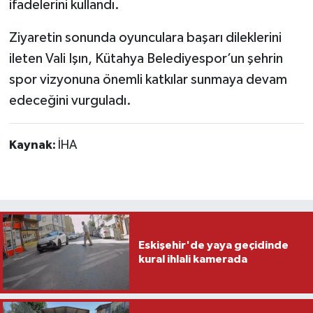
ifadelerini kullandı.
Ziyaretin sonunda oyunculara başarı dileklerini
ileten Vali Işın, Kütahya Belediyespor’un şehrin
spor vizyonuna önemli katkılar sunmaya devam
edeceğini vurguladı.
Kaynak:
İHA
Eskişehir'de yaya geçidinde
kural ihlali kamerada