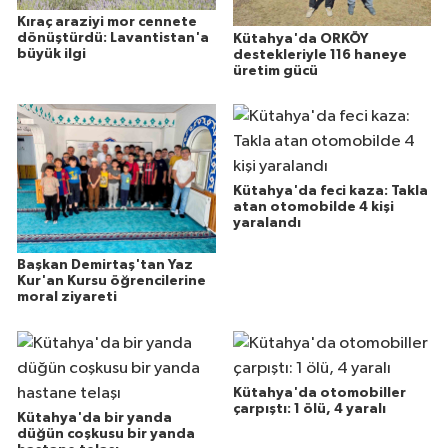
Kıraç araziyi mor cennete
dönüştürdü: Lavantistan'a
Kütahya'da ORKÖY
büyük ilgi
destekleriyle 116 haneye
üretim gücü
Kütahya'da feci kaza: Takla
atan otomobilde 4 kişi
yaralandı
Başkan Demirtaş'tan Yaz
Kur'an Kursu öğrencilerine
moral ziyareti
Kütahya'da otomobiller
çarpıştı: 1 ölü, 4 yaralı
Kütahya'da bir yanda
düğün coşkusu bir yanda