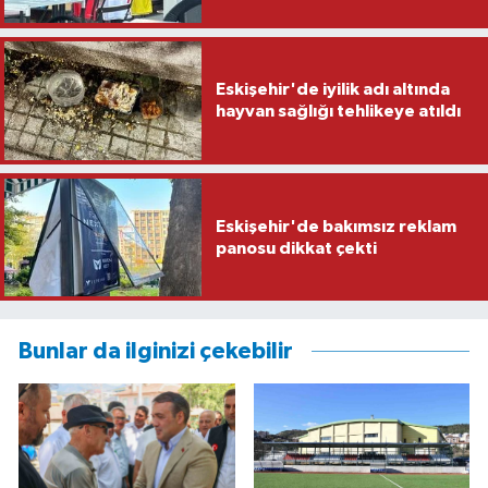
Eskişehir'de iyilik adı altında
hayvan sağlığı tehlikeye atıldı
Eskişehir'de bakımsız reklam
panosu dikkat çekti
Bunlar da ilginizi çekebilir