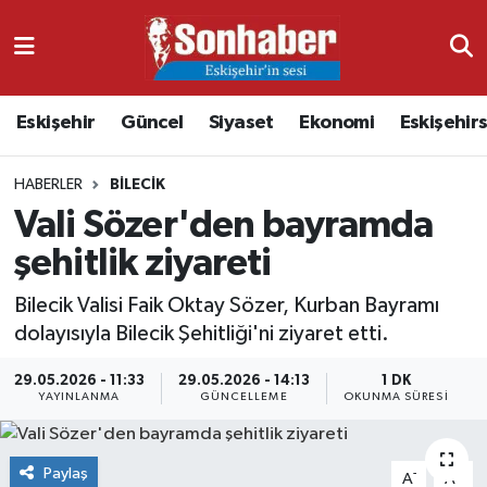
Dünya
Nöbetçi Eczaneler
Eskişehir
Güncel
Siyaset
Ekonomi
Eskişehir
Eğitim
Hava Durumu
HABERLER
BILECIK
Ekonomi
Namaz Vakitleri
Vali Sözer'den bayramda
Güncel
Trafik Durumu
şehitlik ziyareti
Kültür & Sanat
Süper Lig Puan Durumu ve Fikstür
Bilecik Valisi Faik Oktay Sözer, Kurban Bayramı
dolayısıyla Bilecik Şehitliği'ni ziyaret etti.
Magazin
Tüm Manşetler
29.05.2026 - 11:33
29.05.2026 - 14:13
1 DK
YAYINLANMA
GÜNCELLEME
OKUNMA SÜRESI
Resmi İlanlar
Son Dakika Haberleri
Sağlık
Haber Arşivi
Paylaş
-
+
A
A