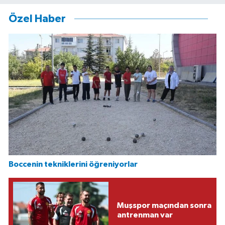
Özel Haber
Boccenin tekniklerini öğreniyorlar
Muşspor maçından sonra
antrenman var