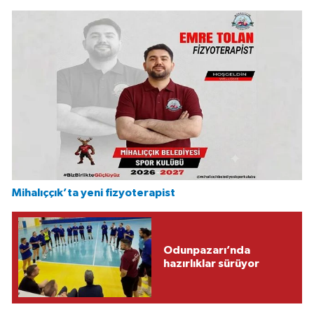
Mihalıççık’ta yeni fizyoterapist
Odunpazarı’nda
hazırlıklar sürüyor