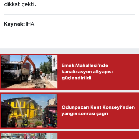
dikkat çekti.
Kaynak:
İHA
Emek Mahallesi’nde
kanalizasyon altyapısı
güçlendirildi
Odunpazarı Kent Konseyi’nden
yangın sonrası çağrı