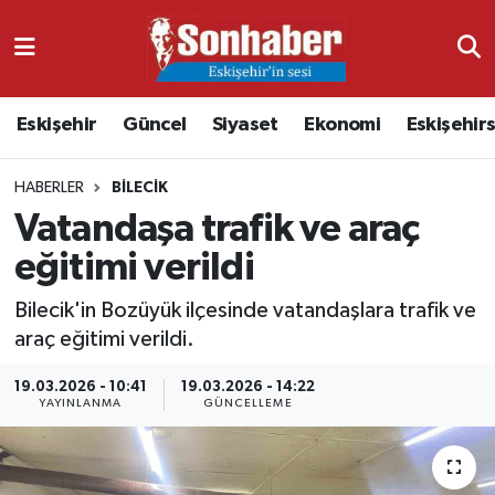
Dünya
Nöbetçi Eczaneler
Eskişehir
Güncel
Siyaset
Ekonomi
Eskişehir
Eğitim
Hava Durumu
HABERLER
BILECIK
Ekonomi
Namaz Vakitleri
Vatandaşa trafik ve araç
Güncel
Trafik Durumu
eğitimi verildi
Kültür & Sanat
Süper Lig Puan Durumu ve Fikstür
Bilecik'in Bozüyük ilçesinde vatandaşlara trafik ve
araç eğitimi verildi.
Magazin
Tüm Manşetler
19.03.2026 - 10:41
19.03.2026 - 14:22
YAYINLANMA
GÜNCELLEME
Resmi İlanlar
Son Dakika Haberleri
Sağlık
Haber Arşivi