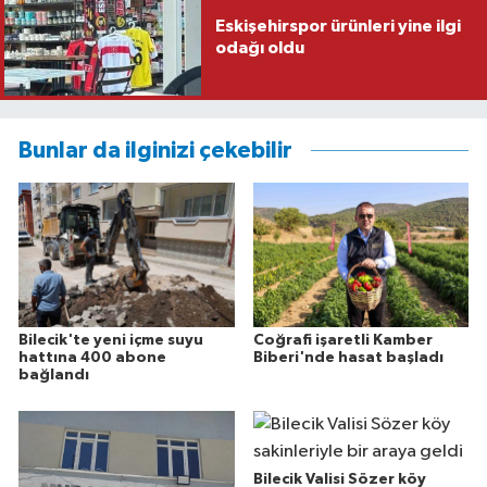
Eskişehirspor ürünleri yine ilgi
odağı oldu
Bunlar da ilginizi çekebilir
Bilecik'te yeni içme suyu
Coğrafi işaretli Kamber
hattına 400 abone
Biberi'nde hasat başladı
bağlandı
Bilecik Valisi Sözer köy