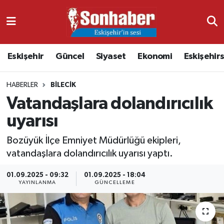
Dünya
Nöbetçi Eczaneler
Eskişehir
Güncel
Siyaset
Ekonomi
Eskişehir
Eğitim
Hava Durumu
HABERLER
BILECIK
Ekonomi
Namaz Vakitleri
Vatandaşlara dolandırıcılık
Güncel
Trafik Durumu
uyarısı
Kültür & Sanat
Süper Lig Puan Durumu ve Fikstür
Bozüyük İlçe Emniyet Müdürlüğü ekipleri,
vatandaşlara dolandırıcılık uyarısı yaptı.
Magazin
Tüm Manşetler
01.09.2025 - 09:32
01.09.2025 - 18:04
YAYINLANMA
GÜNCELLEME
Resmi İlanlar
Son Dakika Haberleri
Sağlık
Haber Arşivi