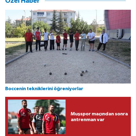
Özel Haber
Boccenin tekniklerini öğreniyorlar
Muşspor maçından sonra
antrenman var