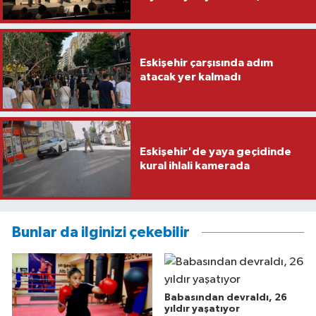
Eskişehir çarşısında adım
atacak yer kalmadı
Eskişehir'de yaya geçidinde
kural ihlali kamerada
Bunlar da ilginizi çekebilir
Babasından devraldı, 26
yıldır yaşatıyor