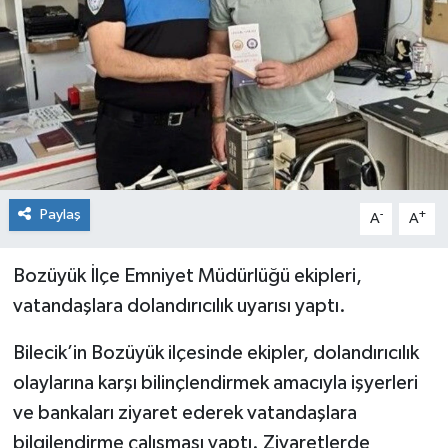
Siyaset
Spor
Paylaş
-
+
A
A
Bozüyük İlçe Emniyet Müdürlüğü ekipleri,
vatandaşlara dolandırıcılık uyarısı yaptı.
Bilecik’in Bozüyük ilçesinde ekipler, dolandırıcılık
olaylarına karşı bilinçlendirmek amacıyla işyerleri
ve bankaları ziyaret ederek vatandaşlara
bilgilendirme çalışması yaptı. Ziyaretlerde