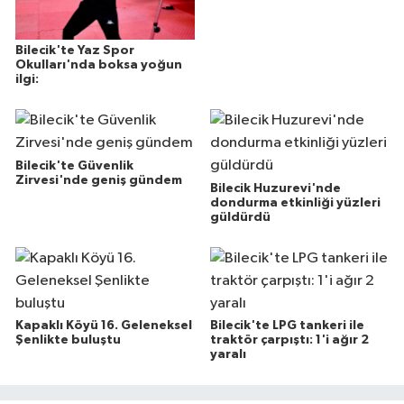
Bilecik'te Yaz Spor
Okulları'nda boksa yoğun
ilgi:
Bilecik'te Güvenlik
Zirvesi'nde geniş gündem
Bilecik Huzurevi'nde
dondurma etkinliği yüzleri
güldürdü
Kapaklı Köyü 16. Geleneksel
Bilecik'te LPG tankeri ile
Şenlikte buluştu
traktör çarpıştı: 1'i ağır 2
yaralı