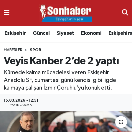
Dünya
Nöbetçi Eczaneler
Eskişehir
Güncel
Siyaset
Ekonomi
Eskişehir
Eğitim
Hava Durumu
HABERLER
SPOR
Ekonomi
Namaz Vakitleri
Veyis Kanber 2’de 2 yaptı
Güncel
Trafik Durumu
Kümede kalma mücadelesi veren Eskişehir
Anadolu SF, cumartesi günü kendisi gibi ligde
Kültür & Sanat
Süper Lig Puan Durumu ve Fikstür
kalmaya çalışan İzmir Çoruhlu’yu konuk etti.
Magazin
Tüm Manşetler
15.03.2026 - 12:51
YAYINLANMA
Resmi İlanlar
Son Dakika Haberleri
Sağlık
Haber Arşivi