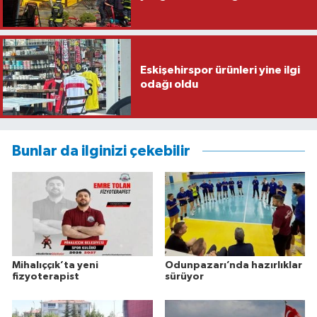
Eskişehirspor ürünleri yine ilgi
odağı oldu
Bunlar da ilginizi çekebilir
Mihalıççık’ta yeni
Odunpazarı’nda hazırlıklar
fizyoterapist
sürüyor