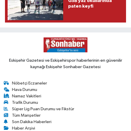
GSB yaz okullarında
paten keyfi
Eskişehir Gazetesi ve Eskişehirspor haberlerinin en güvenilir
kaynağı Eskişehir Sonhaber Gazetesi
Nöbetçi Eczaneler
Hava Durumu
Namaz Vakitleri
Trafik Durumu
Süper Lig Puan Durumu ve Fikstür
Tüm Manşetler
Son Dakika Haberleri
Haber Arşivi