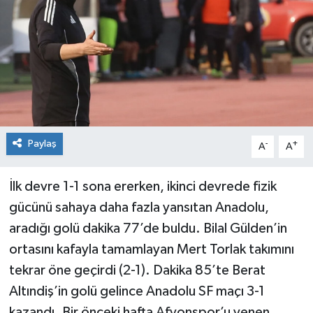
Siyaset
Spor
Paylaş
-
+
A
A
İlk devre 1-1 sona ererken, ikinci devrede fizik
gücünü sahaya daha fazla yansıtan Anadolu,
aradığı golü dakika 77’de buldu. Bilal Gülden’in
ortasını kafayla tamamlayan Mert Torlak takımını
tekrar öne geçirdi (2-1). Dakika 85’te Berat
Altındiş’in golü gelince Anadolu SF maçı 3-1
kazandı. Bir önceki hafta Afyonspor’u yenen