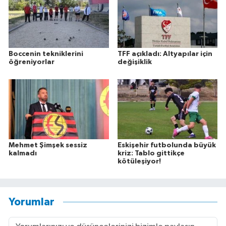
Boccenin tekniklerini
TFF açıkladı: Altyapılar için
öğreniyorlar
değişiklik
Mehmet Şimşek sessiz
Eskişehir futbolunda büyük
kalmadı
kriz: Tablo gittikçe
kötüleşiyor!
Yorumlar