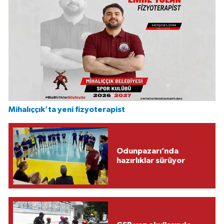
Mihalıççık’ta yeni fizyoterapist
Odunpazarı’nda
hazırlıklar sürüyor