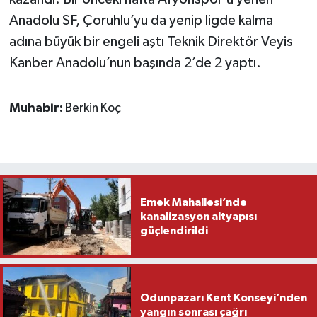
Anadolu SF, Çoruhlu’yu da yenip ligde kalma
adına büyük bir engeli aştı Teknik Direktör Veyis
Kanber Anadolu’nun başında 2’de 2 yaptı.
Muhabir:
Berkin Koç
Emek Mahallesi’nde
kanalizasyon altyapısı
güçlendirildi
Odunpazarı Kent Konseyi’nden
yangın sonrası çağrı