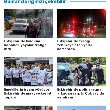
Bunlar da ilginizi çekebilir
Eskişehir'de kaldırım
Eskişehir'de trafiği
kapandı, yayalar trafiğe
tehlikeye atan yarış
indi
kamerada
Emeklilerin isyanı büyüyor:
Eskişehir'de polis aracına
Eskişehir'de maaş ve kesinti
arkadan çarptı: Çok sayıda
tepkisi
yaralı var