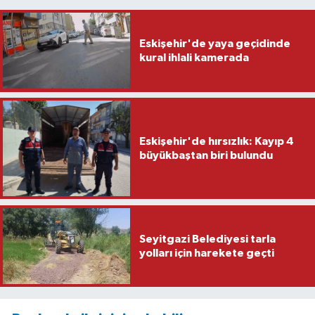
Eskişehir'de yaya geçidinde
kural ihlali kamerada
Eskişehir'de hırsızlık: Kayıp 4
büyükbaştan biri bulundu
Seyitgazi Belediyesi tarla
yolları için harekete geçti