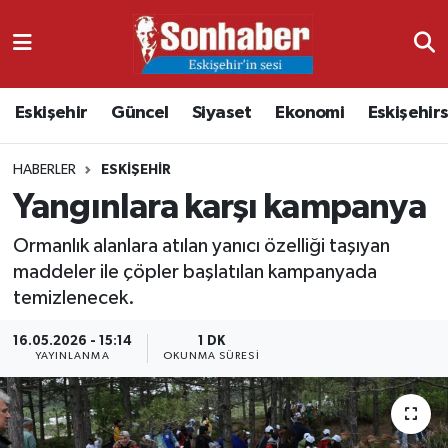
Dünya
Nöbetçi Eczaneler
Eskişehir
Güncel
Siyaset
Ekonomi
Eskişehir
Eğitim
Hava Durumu
HABERLER
ESKIŞEHIR
Ekonomi
Namaz Vakitleri
Yangınlara karşı kampanya
Güncel
Trafik Durumu
Ormanlık alanlara atılan yanıcı özelliği taşıyan
maddeler ile çöpler başlatılan kampanyada
Kültür & Sanat
Süper Lig Puan Durumu ve Fikstür
temizlenecek.
Magazin
Tüm Manşetler
16.05.2026 - 15:14
1 DK
YAYINLANMA
OKUNMA SÜRESI
Resmi İlanlar
Son Dakika Haberleri
Sağlık
Haber Arşivi