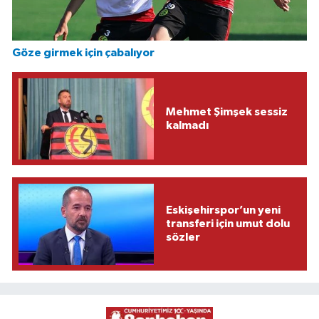
Göze girmek için çabalıyor
Mehmet Şimşek sessiz
kalmadı
Eskişehirspor’un yeni
transferi için umut dolu
sözler