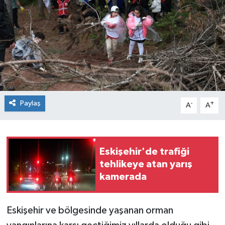
Siyaset
Spor
Paylaş
-
+
A
A
Eskişehir'de trafiği
tehlikeye atan yarış
kamerada
Eskişehir ve bölgesinde yaşanan orman