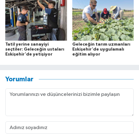
Tatil yerine sanayiyi
Geleceğin tarım uzmanları
seçtiler: Geleceğin ustaları
Eskişehir'de uygulamalı
Eskişehir'de yetişiyor
eğitim alıyor
Yorumlar