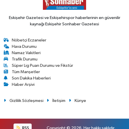
Eskişehir Gazetesi ve Eskişehirspor haberlerinin en güvenilir
kaynağı Eskişehir Sonhaber Gazetesi
Nöbetçi Eczaneler
Hava Durumu
Namaz Vakitleri
Trafik Durumu
Süper Lig Puan Durumu ve Fikstür
Tüm Manşetler
Son Dakika Haberleri
Haber Arşivi
Gizlilik Sözleşmesi
İletişim
Künye
RSS
Copyright © 2026. Her hakkı saklıdır.