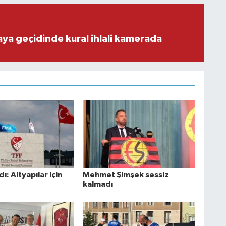
aya geçidinde kural ihlali kamerada
ı: Altyapılar için
Mehmet Şimşek sessiz
kalmadı