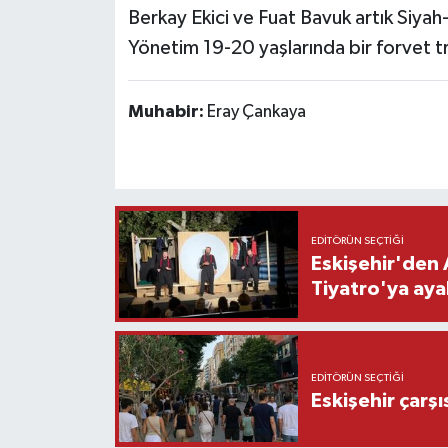
Berkay Ekici ve Fuat Bavuk artık Siyah-
Yönetim 19-20 yaşlarında bir forvet tr
Muhabir:
Eray Çankaya
EDITÖRÜN SEÇTIĞI
Eskişehir'den 
Tiyatro'ya aya
EDITÖRÜN SEÇTIĞI
Eskişehir çarş