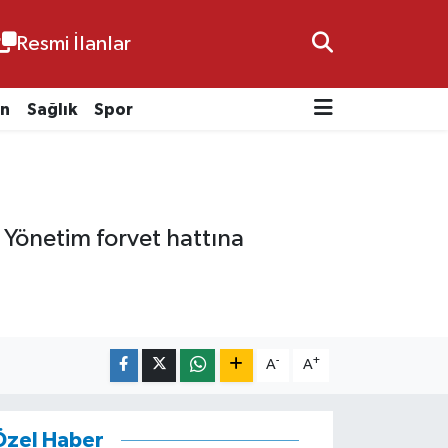
Resmi İlanlar
n
Sağlık
Spor
 Yönetim forvet hattına
-
+
A
A
Özel Haber