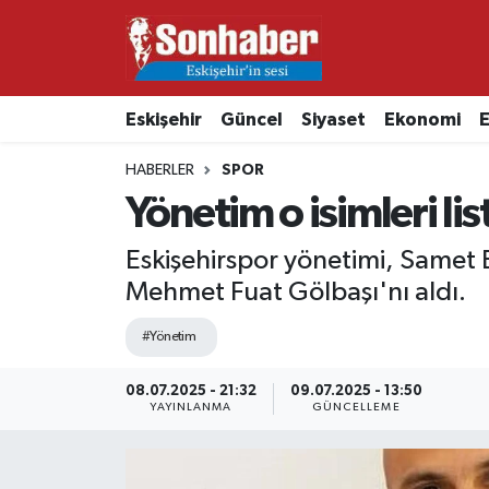
Dünya
Nöbetçi Eczaneler
Eskişehir
Güncel
Siyaset
Ekonomi
E
Eğitim
Hava Durumu
HABERLER
SPOR
Ekonomi
Namaz Vakitleri
Yönetim o isimleri li
Güncel
Trafik Durumu
Eskişehirspor yönetimi, Samet B
Mehmet Fuat Gölbaşı'nı aldı.
Kültür & Sanat
Süper Lig Puan Durumu ve Fikstür
#Yönetim
Magazin
Tüm Manşetler
08.07.2025 - 21:32
09.07.2025 - 13:50
YAYINLANMA
GÜNCELLEME
Resmi İlanlar
Son Dakika Haberleri
Sağlık
Haber Arşivi