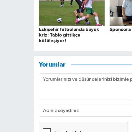
Eskişehir futbolunda büyük
Sponsora 
kriz: Tablo gittikçe
kötüleşiyor!
Yorumlar