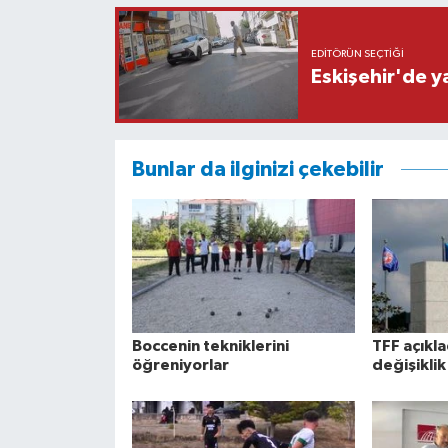
EDITÖRÜN SEÇTIĞI
Eskişehir'de y
Bunlar da ilginizi çekebilir
Boccenin tekniklerini
TFF açıklad
öğreniyorlar
değişiklik