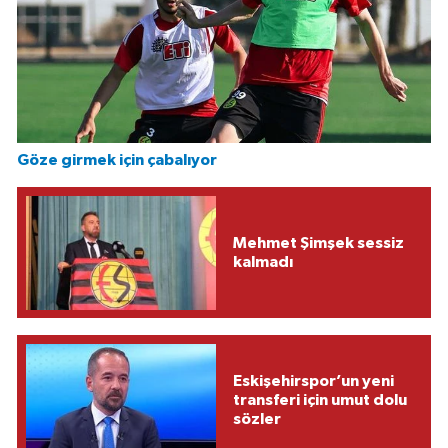
Göze girmek için çabalıyor
Mehmet Şimşek sessiz
kalmadı
Eskişehirspor’un yeni
transferi için umut dolu
sözler