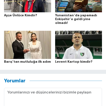
Ayşe Ünlüce Kimdir?
Yunanistan'da yapamadı
Eskişehir'e geldi yine
olmadı!
Barış’tan mutluluğa ilk adım
Levent Kartop kimdir?
Yorumlar