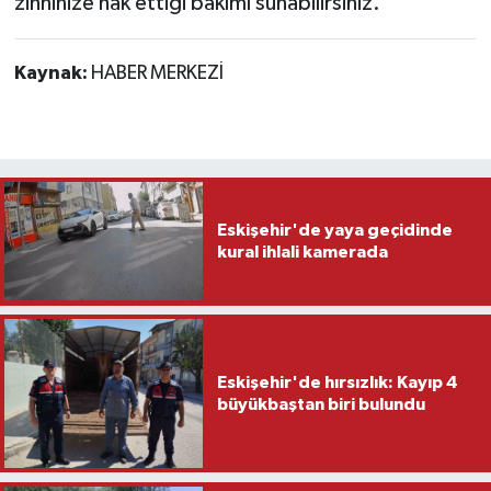
zihninize hak ettiği bakımı sunabilirsiniz.
Kaynak:
HABER MERKEZİ
Eskişehir'de yaya geçidinde
kural ihlali kamerada
Eskişehir'de hırsızlık: Kayıp 4
büyükbaştan biri bulundu