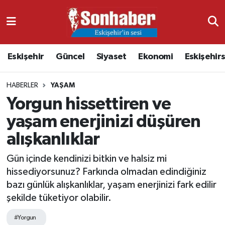
Dünya
Nöbetçi Eczaneler
Eskişehir
Güncel
Siyaset
Ekonomi
Eskişehir
Eğitim
Hava Durumu
HABERLER
YAŞAM
Ekonomi
Namaz Vakitleri
Yorgun hissettiren ve
Güncel
Trafik Durumu
yaşam enerjinizi düşüren
alışkanlıklar
Kültür & Sanat
Süper Lig Puan Durumu ve Fikstür
Gün içinde kendinizi bitkin ve halsiz mi
Magazin
Tüm Manşetler
hissediyorsunuz? Farkında olmadan edindiğiniz
bazı günlük alışkanlıklar, yaşam enerjinizi fark edilir
Resmi İlanlar
Son Dakika Haberleri
şekilde tüketiyor olabilir.
Sağlık
Haber Arşivi
#Yorgun