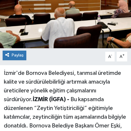
Siyaset
Spor
Paylaş
-
+
A
A
İzmir'de Bornova Belediyesi, tarımsal üretimde
kalite ve sürdürülebilirliği artırmak amacıyla
üreticilere yönelik eğitim çalışmalarını
sürdürüyor.
İZMİR (İGFA) -
Bu kapsamda
düzenlenen “Zeytin Yetiştiriciliği” eğitimiyle
katılımcılar, zeytinciliğin tüm aşamalarında bilgiyle
donatıldı. Bornova Belediye Başkanı Ömer Eşki,