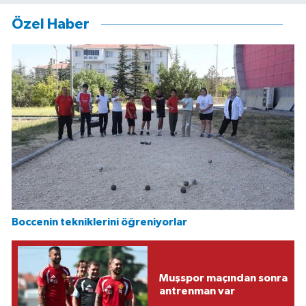
Özel Haber
Boccenin tekniklerini öğreniyorlar
Muşspor maçından sonra
antrenman var