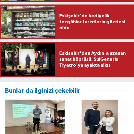
Eskişehir'de hediyelik
tezgâhlar turistlerin gözdesi
oldu
Eskişehir'den Aydın'a uzanan
sanat köprüsü: SuiGeneris
Tiyatro'ya ayakta alkış
Bunlar da ilginizi çekebilir