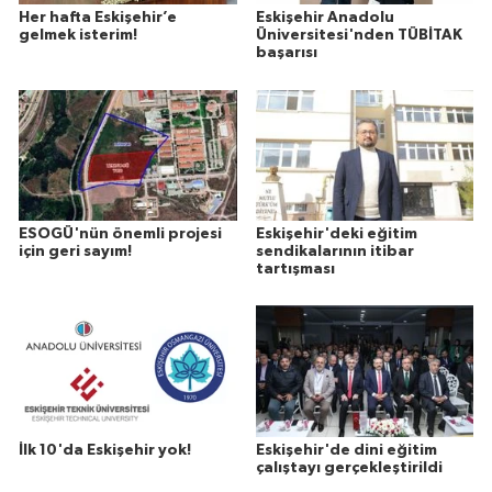
Her hafta Eskişehir’e
Eskişehir Anadolu
gelmek isterim!
Üniversitesi'nden TÜBİTAK
başarısı
ESOGÜ'nün önemli projesi
Eskişehir'deki eğitim
için geri sayım!
sendikalarının itibar
tartışması
İlk 10'da Eskişehir yok!
Eskişehir'de dini eğitim
çalıştayı gerçekleştirildi