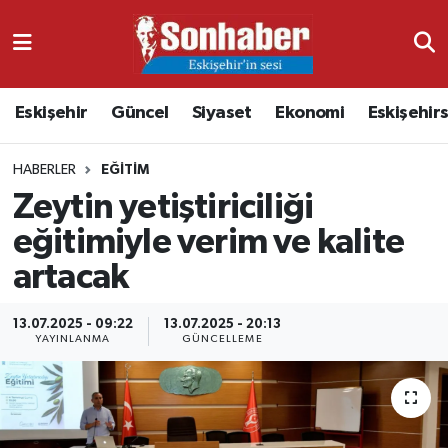
Dünya
Nöbetçi Eczaneler
Eskişehir
Güncel
Siyaset
Ekonomi
Eskişehir
Eğitim
Hava Durumu
HABERLER
EĞITIM
Ekonomi
Namaz Vakitleri
Zeytin yetiştiriciliği
Güncel
Trafik Durumu
eğitimiyle verim ve kalite
artacak
Kültür & Sanat
Süper Lig Puan Durumu ve Fikstür
13.07.2025 - 09:22
13.07.2025 - 20:13
Magazin
Tüm Manşetler
YAYINLANMA
GÜNCELLEME
Resmi İlanlar
Son Dakika Haberleri
Sağlık
Haber Arşivi