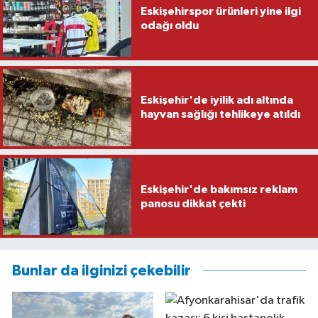
Eskişehirspor ürünleri yine ilgi
odağı oldu
Eskişehir'de iyilik adı altında
hayvan sağlığı tehlikeye atıldı
Eskişehir'de bakımsız reklam
panosu dikkat çekti
Bunlar da ilginizi çekebilir