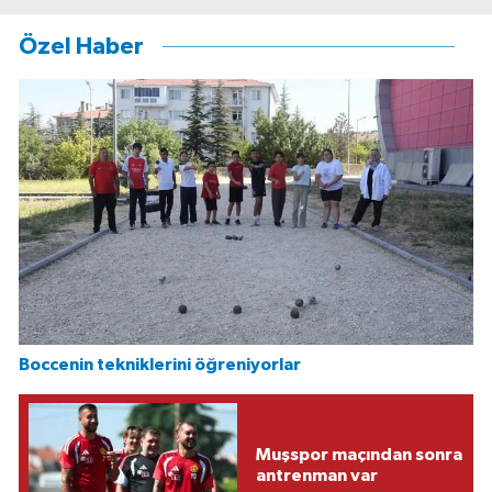
Özel Haber
Boccenin tekniklerini öğreniyorlar
Muşspor maçından sonra
antrenman var