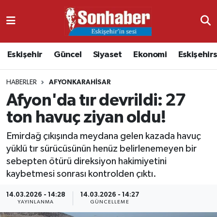
Dünya
Nöbetçi Eczaneler
Eskişehir
Güncel
Siyaset
Ekonomi
Eskişehir
Eğitim
Hava Durumu
HABERLER
AFYONKARAHISAR
Ekonomi
Namaz Vakitleri
Afyon'da tır devrildi: 27
Güncel
Trafik Durumu
ton havuç ziyan oldu!
Kültür & Sanat
Süper Lig Puan Durumu ve Fikstür
Emirdağ çıkışında meydana gelen kazada havuç
yüklü tır sürücüsünün henüz belirlenemeyen bir
Magazin
Tüm Manşetler
sebepten ötürü direksiyon hakimiyetini
kaybetmesi sonrası kontrolden çıktı.
Resmi İlanlar
Son Dakika Haberleri
14.03.2026 - 14:28
14.03.2026 - 14:27
YAYINLANMA
GÜNCELLEME
Sağlık
Haber Arşivi