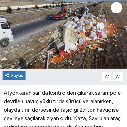
Siyaset
Spor
Paylaş
-
+
A
A
Afyonkarahisar'da kontrolden çıkarak şarampole
devrilen havuç yüklü tırda sürücü yaralanırken,
olayda tırın dorsesinde taşıdığı 27 ton havuç ise
çevreye saçılarak ziyan oldu. Kaza, Savrulan araç
ardından şarampole devrildi. Kazada tırın