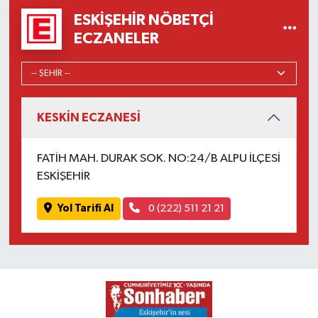
ESKIŞEHIR NÖBETÇI
ECZANELER
KESKİN ECZANESİ
FATİH MAH. DURAK SOK. NO:24/B ALPU İLÇESİ
ESKİŞEHİR
Yol Tarifi Al
0 (222) 511 21 21