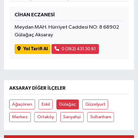
CİHAN ECZANESİ
Meydan MAH. Hürriyet Caddesi NO: 8 68902
Gülağaç Aksaray
Yol Tarifi Al
0 (382) 431 30 81
AKSARAY DIĞER İLÇELER
Ağaçören
Eskil
Gülağaç
Güzelyurt
Merkez
Ortaköy
Sarıyahşi
Sultanhanı