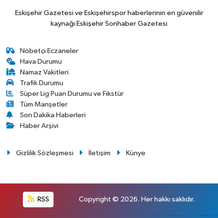
Eskişehir Gazetesi ve Eskişehirspor haberlerinin en güvenilir
kaynağı Eskişehir Sonhaber Gazetesi
Nöbetçi Eczaneler
Hava Durumu
Namaz Vakitleri
Trafik Durumu
Süper Lig Puan Durumu ve Fikstür
Tüm Manşetler
Son Dakika Haberleri
Haber Arşivi
Gizlilik Sözleşmesi
İletişim
Künye
RSS
Copyright © 2026. Her hakkı saklıdır.