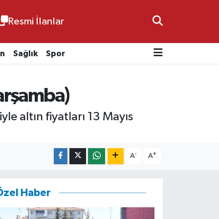
Resmi İlanlar
n
Sağlık
Spor
Çarşamba)
le altın fiyatları 13 Mayıs
-
+
A
A
Özel Haber