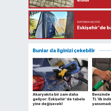
atıldı
EDITÖRÜN SEÇTIĞI
Eskişehir'de b
Bunlar da ilginizi çekebilir
Akaryakıta bir zam daha
Benzinde 
geliyor: Eskişehir'de tabela
TL'lik in
yine değişecek!
yansımadı