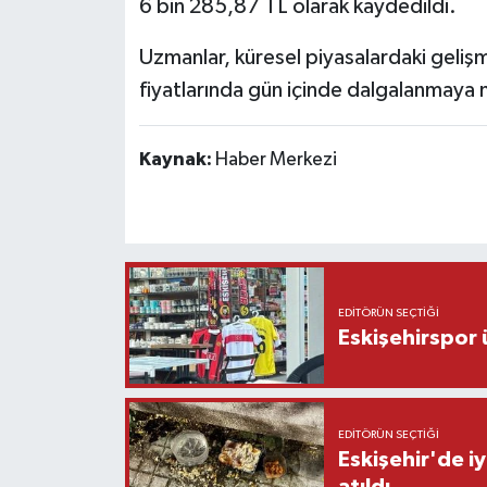
6 bin 285,87 TL olarak kaydedildi.
Uzmanlar, küresel piyasalardaki gelişme
fiyatlarında gün içinde dalgalanmaya n
Kaynak:
Haber Merkezi
EDITÖRÜN SEÇTIĞI
Eskişehirspor ü
EDITÖRÜN SEÇTIĞI
Eskişehir'de iy