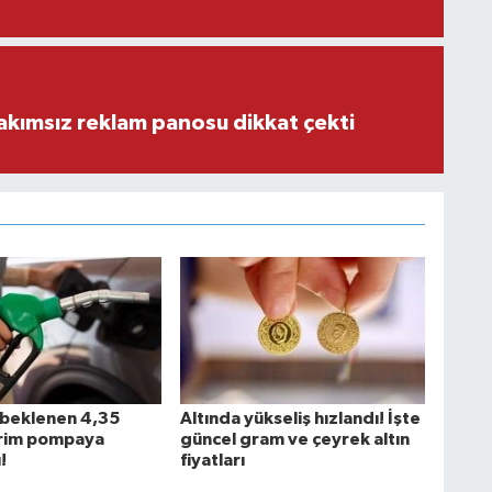
akımsız reklam panosu dikkat çekti
beklenen 4,35
Altında yükseliş hızlandı! İşte
dirim pompaya
güncel gram ve çeyrek altın
!
fiyatları