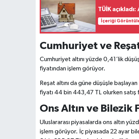
TÜİK açıkladı:
İçeriği Görüntül
Cumhuriyet ve Reşat
Cumhuriyet altını yüzde 0,41’lik düşüş
fiyatından işlem görüyor.
Reşat altını da güne düşüşle başlayan ü
fiyatı 44 bin 443,47 TL olurken satış 
Ons Altın ve Bilezik F
Uluslararası piyasalarda ons altın yü
işlem görüyor. İç piyasada 22 ayar bilez