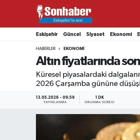
Dünya
Nöbetçi Eczaneler
Eskişehir
Güncel
Siyaset
Ekonomi
E
Eğitim
Hava Durumu
HABERLER
EKONOMI
Ekonomi
Namaz Vakitleri
Altın fiyatlarında s
Güncel
Trafik Durumu
Küresel piyasalardaki dalgalanma
2026 Çarşamba gününe düşüşle
Kültür & Sanat
Süper Lig Puan Durumu ve Fikstür
13.05.2026 - 09:59
1 DK
YAYINLANMA
OKUNMA SÜRESI
Magazin
Tüm Manşetler
Resmi İlanlar
Son Dakika Haberleri
Sağlık
Haber Arşivi