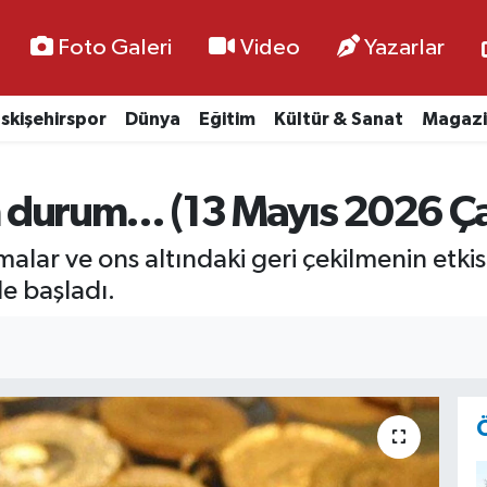
Foto Galeri
Video
Yazarlar
skişehirspor
Dünya
Eğitim
Kültür & Sanat
Magazi
on durum... (13 Mayıs 2026 
lar ve ons altındaki geri çekilmenin etkisiy
 başladı.