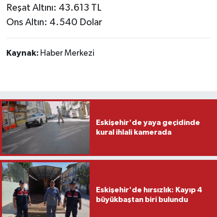
Reşat Altını: 43.613 TL
Ons Altın: 4.540 Dolar
Kaynak:
Haber Merkezi
Eskişehir'de yaya geçidinde
kural ihlali kamerada
Eskişehir'de hırsızlık: Kayıp 4
büyükbaştan biri bulundu