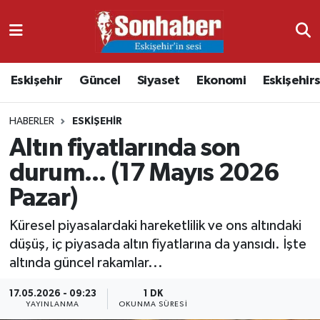
Dünya
Nöbetçi Eczaneler
Eskişehir
Güncel
Siyaset
Ekonomi
Eskişehir
Eğitim
Hava Durumu
HABERLER
ESKIŞEHIR
Ekonomi
Namaz Vakitleri
Altın fiyatlarında son
Güncel
Trafik Durumu
durum... (17 Mayıs 2026
Pazar)
Kültür & Sanat
Süper Lig Puan Durumu ve Fikstür
Küresel piyasalardaki hareketlilik ve ons altındaki
Magazin
Tüm Manşetler
düşüş, iç piyasada altın fiyatlarına da yansıdı. İşte
altında güncel rakamlar...
Resmi İlanlar
Son Dakika Haberleri
17.05.2026 - 09:23
1 DK
YAYINLANMA
OKUNMA SÜRESI
Sağlık
Haber Arşivi