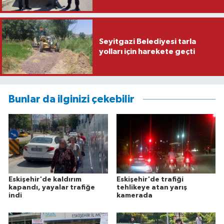
Seyitgazi Belediyesi tarla
yolları için harekete geçti
Bunlar da ilginizi çekebilir
Eskişehir'de kaldırım
Eskişehir'de trafiği
kapandı, yayalar trafiğe
tehlikeye atan yarış
indi
kamerada