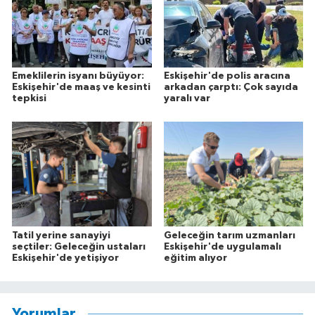
Emeklilerin isyanı büyüyor:
Eskişehir'de polis aracına
Eskişehir'de maaş ve kesinti
arkadan çarptı: Çok sayıda
tepkisi
yaralı var
Tatil yerine sanayiyi
Geleceğin tarım uzmanları
seçtiler: Geleceğin ustaları
Eskişehir'de uygulamalı
Eskişehir'de yetişiyor
eğitim alıyor
Yorumlar