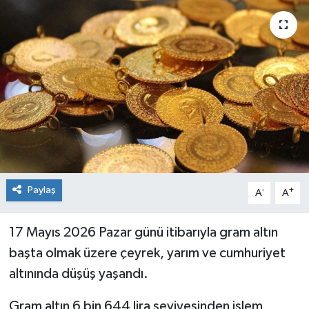
Siyaset
Spor
Paylaş
-
+
A
A
17 Mayıs 2026 Pazar günü itibarıyla gram altın
başta olmak üzere çeyrek, yarım ve cumhuriyet
altınında düşüş yaşandı.
Gram altın 6 bin 644 lira seviyesinden işlem