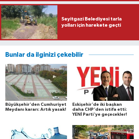
Seyitgazi Belediyesi tarla
yolları için harekete geçti
Bunlar da ilginizi çekebilir
Büyükşehir'den Cumhuriyet
Eskişehir'de iki başkan
Meydanı kararı: Artık yasak!
daha CHP'den istifa etti:
YENİ Parti'ye geçecekler!