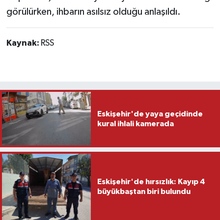
görülürken, ihbarın asılsız olduğu anlaşıldı.
Kaynak:
RSS
Eskişehir'de yaya geçidinde
kural ihlali kamerada
Eskişehir'de hırsızlık: Kayıp 4
büyükbaştan biri bulundu