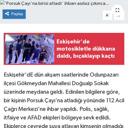
Siyaset
Paylaş
-
+
A
A
Spor
Eskişehir'de
motosikletle dükkana
daldı, bıçaklayıp kaçtı
Eskişehir'dE dün akşam saatlerinde Odunpazarı
ilçesi Gökmeydan Mahallesi Doğualp Sokak
üzerinde meydana geldi. Edinilen bilgilere göre,
bir kişinin Porsuk Çayı'na atladığı yönünde 112 Acil
Çağrı Merkezi'ne ihbar yapıldı. Polis, sağlık,
itfaiye ve AFAD ekipleri bölgeye sevk edildi.
Ekiplerce çevrede suya atlayan kimsenin olmadığı