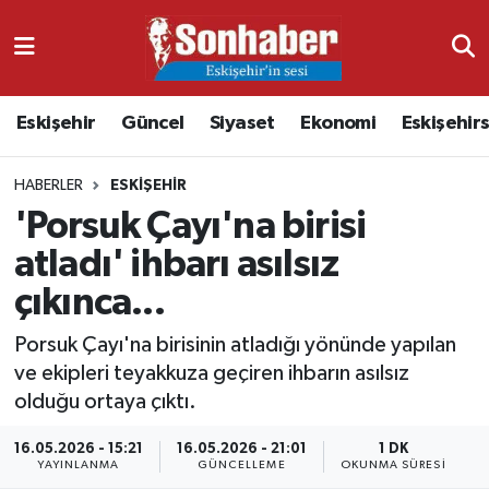
Dünya
Nöbetçi Eczaneler
Eskişehir
Güncel
Siyaset
Ekonomi
Eskişehir
Eğitim
Hava Durumu
HABERLER
ESKIŞEHIR
Ekonomi
Namaz Vakitleri
'Porsuk Çayı'na birisi
Güncel
Trafik Durumu
atladı' ihbarı asılsız
çıkınca...
Kültür & Sanat
Süper Lig Puan Durumu ve Fikstür
Porsuk Çayı'na birisinin atladığı yönünde yapılan
Magazin
Tüm Manşetler
ve ekipleri teyakkuza geçiren ihbarın asılsız
olduğu ortaya çıktı.
Resmi İlanlar
Son Dakika Haberleri
16.05.2026 - 15:21
16.05.2026 - 21:01
1 DK
YAYINLANMA
GÜNCELLEME
OKUNMA SÜRESI
Sağlık
Haber Arşivi