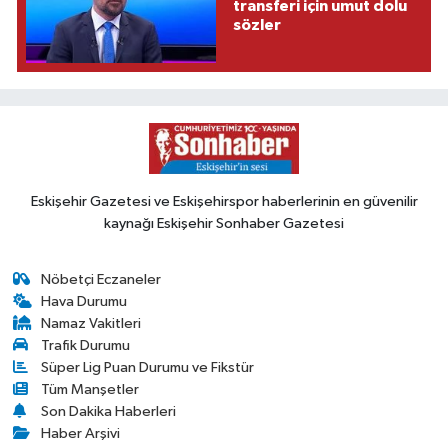
transferi için umut dolu
sözler
Eskişehir Gazetesi ve Eskişehirspor haberlerinin en güvenilir
kaynağı Eskişehir Sonhaber Gazetesi
Nöbetçi Eczaneler
Hava Durumu
Namaz Vakitleri
Trafik Durumu
Süper Lig Puan Durumu ve Fikstür
Tüm Manşetler
Son Dakika Haberleri
Haber Arşivi