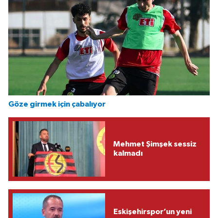
Göze girmek için çabalıyor
Mehmet Şimşek sessiz
kalmadı
Eskişehirspor’un yeni