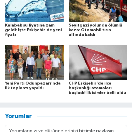
Kalabak su fiyatına zam
Seyitgazi yolunda ölümlü
geldi: İşte Eskişehir'de yeni
kaza: Otomobil tırın
fiyatı
altında kaldı
Yeni Parti Odunpazarı'nda
CHP Eskişehir'de ilçe
ilk toplantı yapıldı
başkanlığı atamaları
başladı! İlk isimler belli oldu
Yorumlar