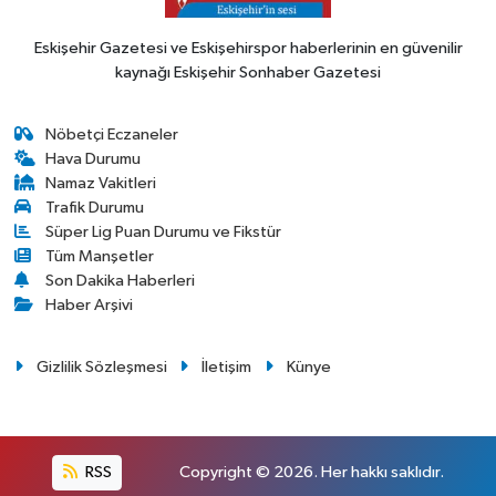
Eskişehir Gazetesi ve Eskişehirspor haberlerinin en güvenilir
kaynağı Eskişehir Sonhaber Gazetesi
Nöbetçi Eczaneler
Hava Durumu
Namaz Vakitleri
Trafik Durumu
Süper Lig Puan Durumu ve Fikstür
Tüm Manşetler
Son Dakika Haberleri
Haber Arşivi
Gizlilik Sözleşmesi
İletişim
Künye
RSS
Copyright © 2026. Her hakkı saklıdır.