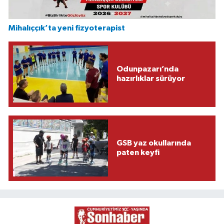
Mihalıççık’ta yeni fizyoterapist
Odunpazarı’nda
hazırlıklar sürüyor
GSB yaz okullarında
paten keyfi