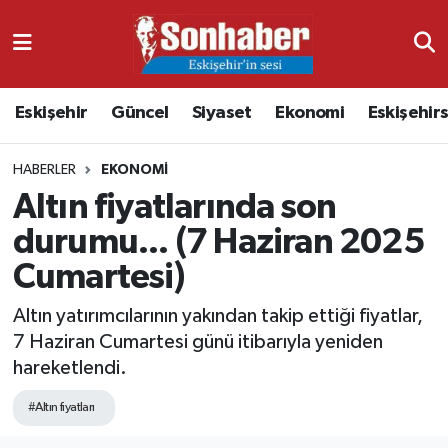
Dünya
Nöbetçi Eczaneler
Eskişehir
Güncel
Siyaset
Ekonomi
Eskişehir
Eğitim
Hava Durumu
HABERLER
EKONOMI
Ekonomi
Namaz Vakitleri
Altın fiyatlarında son
Güncel
Trafik Durumu
durumu... (7 Haziran 2025
Cumartesi)
Kültür & Sanat
Süper Lig Puan Durumu ve Fikstür
Altın yatırımcılarının yakından takip ettiği fiyatlar,
Magazin
Tüm Manşetler
7 Haziran Cumartesi günü itibarıyla yeniden
hareketlendi.
Resmi İlanlar
Son Dakika Haberleri
#Altın fiyatları
Sağlık
Haber Arşivi