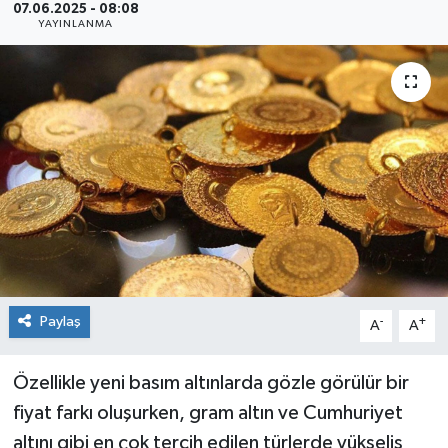
07.06.2025 - 08:08
YAYINLANMA
Siyaset
Spor
Paylaş
-
+
A
A
Özellikle yeni basım altınlarda gözle görülür bir
fiyat farkı oluşurken, gram altın ve Cumhuriyet
altını gibi en çok tercih edilen türlerde yükseliş