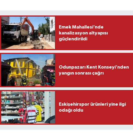
Emek Mahallesi’nde
kanalizasyon altyapısı
güçlendirildi
Odunpazarı Kent Konseyi’nden
yangın sonrası çağrı
Eskişehirspor ürünleri yine ilgi
odağı oldu