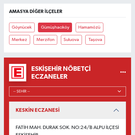
AMASYA DIĞER İLÇELER
Göynücek
Gümüşhacıköy
Hamamözü
Merkez
Merzifon
Suluova
Taşova
ESKIŞEHIR NÖBETÇI
ECZANELER
KESKİN ECZANESİ
FATİH MAH. DURAK SOK. NO:24/B ALPU İLÇESİ