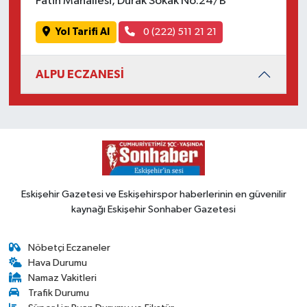
Fatih Mahallesi, Durak Sokak No:24/B
Yol Tarifi Al
0 (222) 511 21 21
ALPU ECZANESİ
Eskişehir Gazetesi ve Eskişehirspor haberlerinin en güvenilir
kaynağı Eskişehir Sonhaber Gazetesi
Nöbetçi Eczaneler
Hava Durumu
Namaz Vakitleri
Trafik Durumu