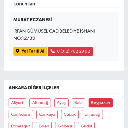
konumları
MURAT ECZANESİ
İRFAN GÜMÜŞEL CAD.BELEDİYE İŞHANI
NO:12/39
Yol Tarifi Al
0 (312) 762 29 92
ANKARA DIĞER İLÇELER
Akyurt
Altındağ
Ayaş
Bala
Beypazarı
Çamlıdere
Çankaya
Çubuk
Elmadağ
Etimesgut
Evren
Gölbaşı
Güdül