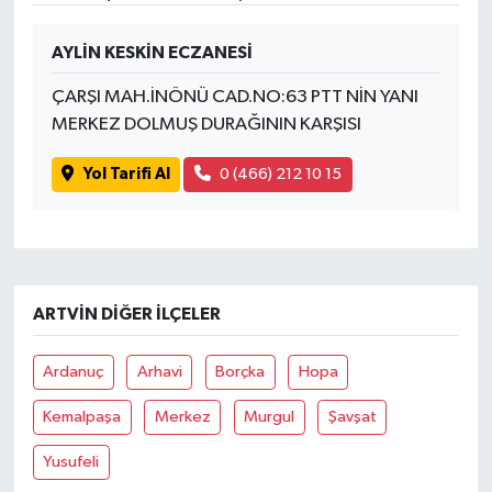
AYLİN KESKİN ECZANESİ
ÇARŞI MAH.İNÖNÜ CAD.NO:63 PTT NİN YANI
MERKEZ DOLMUŞ DURAĞININ KARŞISI
Yol Tarifi Al
0 (466) 212 10 15
ARTVIN DIĞER İLÇELER
Ardanuç
Arhavi
Borçka
Hopa
Kemalpaşa
Merkez
Murgul
Şavşat
Yusufeli