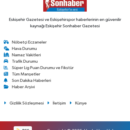
Eskişehir Gazetesi ve Eskişehirspor haberlerinin en güvenilir
kaynağı Eskişehir Sonhaber Gazetesi
Nöbetçi Eczaneler
Hava Durumu
Namaz Vakitleri
Trafik Durumu
Süper Lig Puan Durumu ve Fikstür
Tüm Manşetler
Son Dakika Haberleri
Haber Arşivi
Gizlilik Sözleşmesi
İletişim
Künye