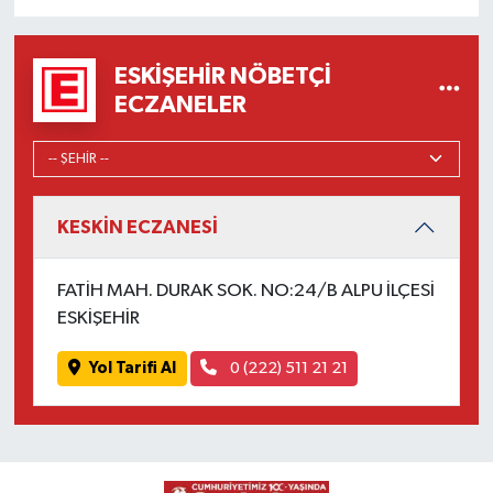
ESKIŞEHIR NÖBETÇI
ECZANELER
KESKİN ECZANESİ
FATİH MAH. DURAK SOK. NO:24/B ALPU İLÇESİ
ESKİŞEHİR
Yol Tarifi Al
0 (222) 511 21 21