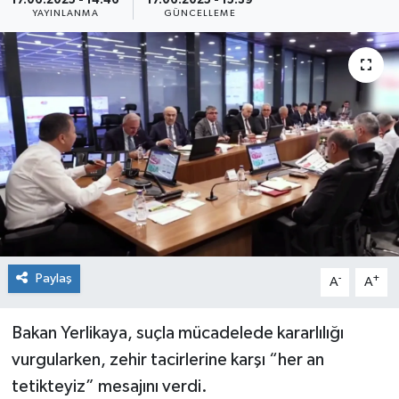
17.06.2025 - 14:46
17.06.2025 - 15:39
YAYINLANMA
GÜNCELLEME
Siyaset
Spor
Paylaş
-
+
A
A
Bakan Yerlikaya, suçla mücadelede kararlılığı
vurgularken, zehir tacirlerine karşı “her an
tetikteyiz” mesajını verdi.