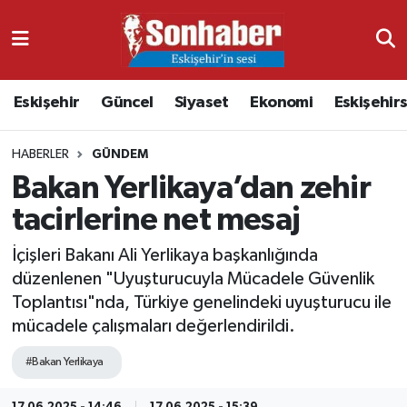
Dünya
Nöbetçi Eczaneler
Eskişehir
Güncel
Siyaset
Ekonomi
Eskişehir
Eğitim
Hava Durumu
HABERLER
GÜNDEM
Ekonomi
Namaz Vakitleri
Bakan Yerlikaya’dan zehir
Güncel
Trafik Durumu
tacirlerine net mesaj
Kültür & Sanat
Süper Lig Puan Durumu ve Fikstür
İçişleri Bakanı Ali Yerlikaya başkanlığında
düzenlenen "Uyuşturucuyla Mücadele Güvenlik
Magazin
Tüm Manşetler
Toplantısı"nda, Türkiye genelindeki uyuşturucu ile
mücadele çalışmaları değerlendirildi.
Resmi İlanlar
Son Dakika Haberleri
#Bakan Yerlikaya
Sağlık
Haber Arşivi