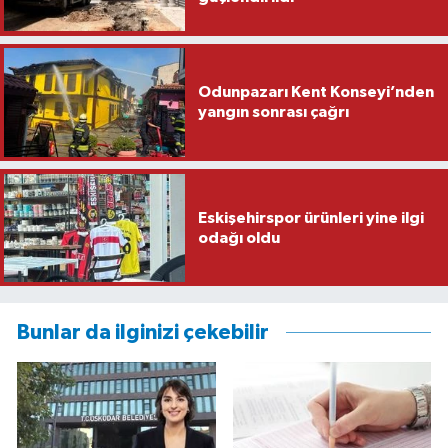
Odunpazarı Kent Konseyi’nden
yangın sonrası çağrı
Eskişehirspor ürünleri yine ilgi
odağı oldu
Bunlar da ilginizi çekebilir