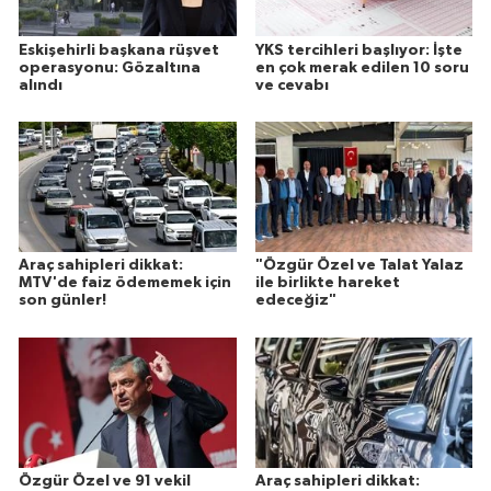
Eskişehirli başkana rüşvet
YKS tercihleri başlıyor: İşte
operasyonu: Gözaltına
en çok merak edilen 10 soru
alındı
ve cevabı
Araç sahipleri dikkat:
"Özgür Özel ve Talat Yalaz
MTV'de faiz ödememek için
ile birlikte hareket
son günler!
edeceğiz"
Özgür Özel ve 91 vekil
Araç sahipleri dikkat: