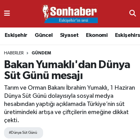
Dünya
Nöbetçi Eczaneler
Eskişehir
Güncel
Siyaset
Ekonomi
Eskişehir
Eğitim
Hava Durumu
HABERLER
GÜNDEM
Ekonomi
Namaz Vakitleri
Bakan Yumaklı'dan Dünya
Güncel
Trafik Durumu
Süt Günü mesajı
Kültür & Sanat
Süper Lig Puan Durumu ve Fikstür
Tarım ve Orman Bakanı İbrahim Yumaklı, 1 Haziran
Dünya Süt Günü dolayısıyla sosyal medya
Magazin
Tüm Manşetler
hesabından yaptığı açıklamada Türkiye’nin süt
üretimindeki artışa ve çiftçilerin emeğine dikkat
Resmi İlanlar
Son Dakika Haberleri
çekti.
#Dünya Süt Günü
Sağlık
Haber Arşivi