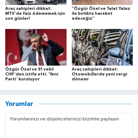
Araç sahipleri dikkat:
"Özgür Özel ve Talat Yalaz
MTV'de faiz ödememek için
ile birlikte hareket
son günler!
edeceğiz"
Özgür Özel ve 91 vekil
Araç sahipleri dikkat:
CHP'den istifa etti: 'Yeni
Otomobillerde yeni vergi
Parti' kuruluyor
dönemi
Yorumlar