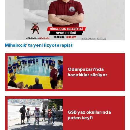
Mihalıççık’ta yeni fizyoterapist
Odunpazarı’nda
hazırlıklar sürüyor
GSB yaz okullarında
paten keyfi