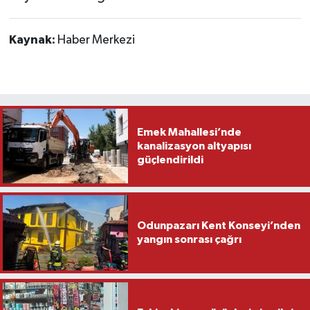
Kaynak:
Haber Merkezi
Emek Mahallesi’nde
kanalizasyon altyapısı
güçlendirildi
Odunpazarı Kent Konseyi’nden
yangın sonrası çağrı