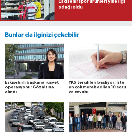
Eskişehirspor ürünleri yine ilgi
odağı oldu
Bunlar da ilginizi çekebilir
Eskişehirli başkana rüşvet
YKS tercihleri başlıyor: İşte
operasyonu: Gözaltına
en çok merak edilen 10 soru
alındı
ve cevabı