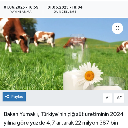
01.06.2025 - 16:59
01.06.2025 - 18:04
Siyaset
YAYINLANMA
GÜNCELLEME
Spor
Paylaş
-
+
A
A
Bakan Yumaklı, Türkiye’nin çiğ süt üretiminin 2024
yılına göre yüzde 4,7 artarak 22 milyon 387 bin