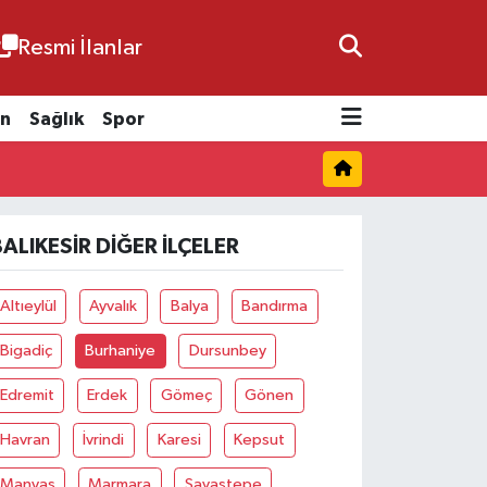
Resmi İlanlar
n
Sağlık
Spor
BALIKESIR DIĞER İLÇELER
Altıeylül
Ayvalık
Balya
Bandırma
Bigadiç
Burhaniye
Dursunbey
Edremit
Erdek
Gömeç
Gönen
Havran
İvrindi
Karesi
Kepsut
Manyas
Marmara
Savaştepe