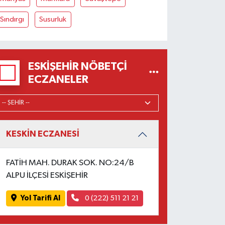
Sındırgı
Susurluk
ESKIŞEHIR NÖBETÇI
ECZANELER
KESKİN ECZANESİ
FATİH MAH. DURAK SOK. NO:24/B
ALPU İLÇESİ ESKİŞEHİR
Yol Tarifi Al
0 (222) 511 21 21