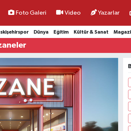
Foto Galeri
Video
Yazarlar
skişehirspor
Dünya
Eğitim
Kültür & Sanat
Magazi
zaneler