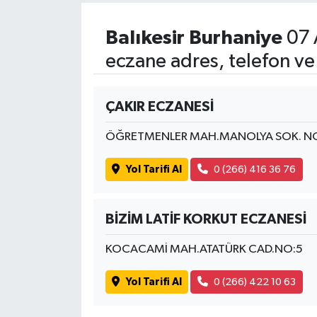
Balıkesir Burhaniye
07 
eczane adres, telefon ve
ÇAKIR ECZANESİ
ÖĞRETMENLER MAH.MANOLYA SOK. NO
Yol Tarifi Al
0 (266) 416 36 76
BİZİM LATİF KORKUT ECZANESİ
KOCACAMİ MAH.ATATÜRK CAD.NO:5
Yol Tarifi Al
0 (266) 422 10 63