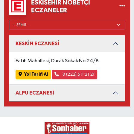
ESKIŞEHIR NÖBETÇI
ECZANELER
KESKİN ECZANESİ
Fatih Mahallesi, Durak Sokak No:24/B
Yol Tarifi Al
0 (222) 511 21 21
ALPU ECZANESİ