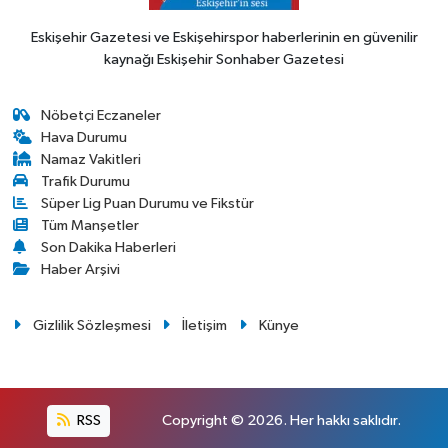
Eskişehir Gazetesi ve Eskişehirspor haberlerinin en güvenilir
kaynağı Eskişehir Sonhaber Gazetesi
Nöbetçi Eczaneler
Hava Durumu
Namaz Vakitleri
Trafik Durumu
Süper Lig Puan Durumu ve Fikstür
Tüm Manşetler
Son Dakika Haberleri
Haber Arşivi
Gizlilik Sözleşmesi
İletişim
Künye
RSS
Copyright © 2026. Her hakkı saklıdır.