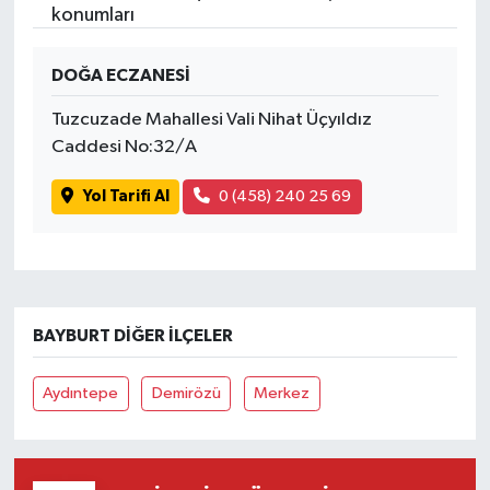
konumları
DOĞA ECZANESİ
Tuzcuzade Mahallesi Vali Nihat Üçyıldız
Caddesi No:32/A
Yol Tarifi Al
0 (458) 240 25 69
BAYBURT DIĞER İLÇELER
Aydıntepe
Demirözü
Merkez