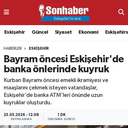
Dünya
Nöbetçi Eczaneler
Eskişehir
Güncel
Siyaset
Ekonomi
Eskişehir
Eğitim
Hava Durumu
HABERLER
ESKIŞEHIR
Ekonomi
Namaz Vakitleri
Bayram öncesi Eskişehir'de
Güncel
Trafik Durumu
banka önlerinde kuyruk
Kültür & Sanat
Süper Lig Puan Durumu ve Fikstür
Kurban Bayramı öncesi emekli ikramiyesi ve
maaşlarını çekmek isteyen vatandaşlar,
Magazin
Tüm Manşetler
Eskişehir’de banka ATM’leri önünde uzun
kuyruklar oluşturdu.
Resmi İlanlar
Son Dakika Haberleri
25.05.2026 - 12:08
1 DK
YAYINLANMA
OKUNMA SÜRESI
Sağlık
Haber Arşivi