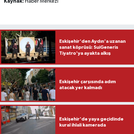
Kaynak:
Haber Merkezi
Eskişehir'den Aydın'a uzanan
sanat köprüsü: SuiGeneris
Tiyatro'ya ayakta alkış
Eskişehir çarşısında adım
atacak yer kalmadı
Eskişehir'de yaya geçidinde
kural ihlali kamerada