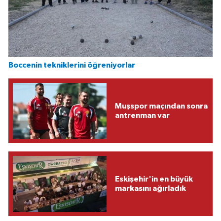
Boccenin tekniklerini öğreniyorlar
Muşspor maçından sonra
antrenman var
Eskişehir'in en büyük
markasını ağırladık