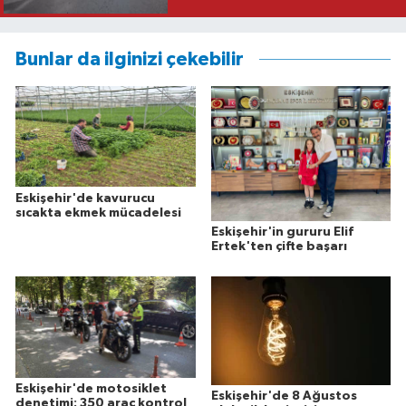
Bunlar da ilginizi çekebilir
Eskişehir'de kavurucu
sıcakta ekmek mücadelesi
Eskişehir'in gururu Elif
Ertek'ten çifte başarı
Eskişehir'de motosiklet
Eskişehir'de 8 Ağustos
denetimi: 350 araç kontrol