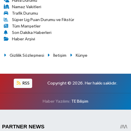
Hava Durumu
Namaz Vakitleri
Trafik Durumu
Süper Lig Puan Durumu ve Fikstür
Tüm Manşetler
Son Dakika Haberleri
Haber Arşivi
Gizlilik Sözleşmesi
İletişim
Künye
RSS
Copyright © 2026. Her hakkı saklıdır.
Haber Yazılımı:
TE Bilişim