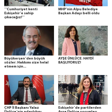
''Cumhuriyet kenti
MHP’nin Alpu Belediye
Eskişehir'e sahip
Başkan Adayı belli oldu
çıkacağız!''
Büyükerşen'den büyük
AYŞE ÜNLÜCE: HAYDİ
sözler: Hakkımı size helal
BAŞLIYORUZ!
etmem için...
CHP İl Başkanı Yalaz
Eskişehir'de partilerden
Ünlüce'nin adaylığını
Ayşe Ünlüce yorumları