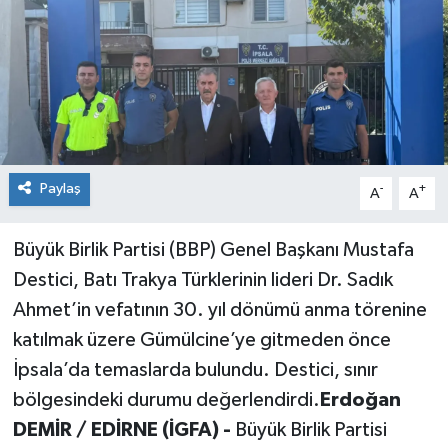
Siyaset
Spor
Paylaş
-
+
A
A
Büyük Birlik Partisi (BBP) Genel Başkanı Mustafa
Destici, Batı Trakya Türklerinin lideri Dr. Sadık
Ahmet’in vefatının 30. yıl dönümü anma törenine
katılmak üzere Gümülcine’ye gitmeden önce
İpsala’da temaslarda bulundu. Destici, sınır
bölgesindeki durumu değerlendirdi.
Erdoğan
DEMİR / EDİRNE (İGFA) -
Büyük Birlik Partisi