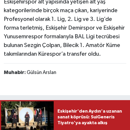
Eskişehirspor alt yapısında yetişen alt yaş
kategorilerinde birçok maça çıkan, kariyerinde
Profesyonel olarak 1. Lig, 2. Lig ve 3. Lig’de
forma terletmiş, Eskişehir Demirspor ve Eskişehir
Yunusemrespor formalarıyla BAL Ligi tecrübesi
bulunan Sezgin Çolpan, Bilecik 1. Amatör Küme
takımlarından Kürespor’a transfer oldu.
Muhabir:
Gülsün Arslan
Eskişehir'den Aydın'a uzanan
sanat köprüsü: SuiGeneris
Tiyatro'ya ayakta alkış