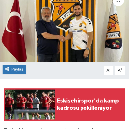
Siyaset
Spor
Paylaş
-
+
A
A
Eskişehirspor'da kamp
kadrosu şekilleniyor