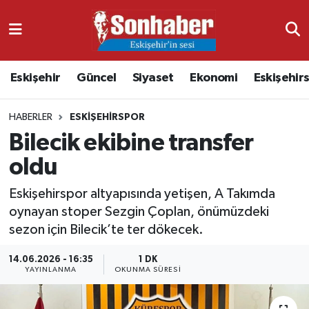
Dünya
Nöbetçi Eczaneler
Eskişehir
Güncel
Siyaset
Ekonomi
Eskişehir
Eğitim
Hava Durumu
HABERLER
ESKIŞEHIRSPOR
Ekonomi
Namaz Vakitleri
Bilecik ekibine transfer
Güncel
Trafik Durumu
oldu
Kültür & Sanat
Süper Lig Puan Durumu ve Fikstür
Eskişehirspor altyapısında yetişen, A Takımda
oynayan stoper Sezgin Çoplan, önümüzdeki
Magazin
Tüm Manşetler
sezon için Bilecik’te ter dökecek.
14.06.2026 - 16:35
1 DK
Resmi İlanlar
Son Dakika Haberleri
YAYINLANMA
OKUNMA SÜRESI
Sağlık
Haber Arşivi