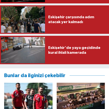
Eskişehir çarşısında adım
atacak yer kalmadı
Eskişehir'de yaya geçidinde
kural ihlali kamerada
Bunlar da ilginizi çekebilir