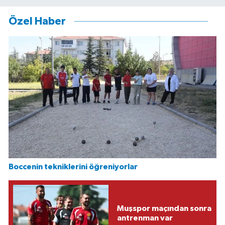
Özel Haber
Boccenin tekniklerini öğreniyorlar
Muşspor maçından sonra
antrenman var