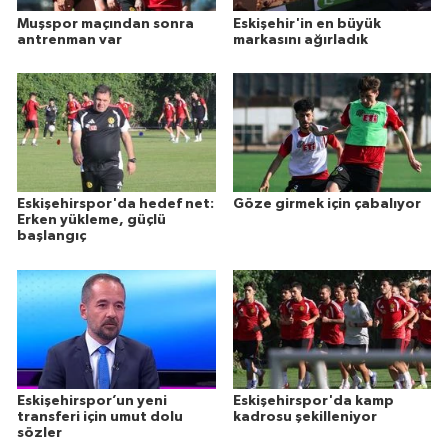
Muşspor maçından sonra
Eskişehir'in en büyük
antrenman var
markasını ağırladık
Eskişehirspor'da hedef net:
Göze girmek için çabalıyor
Erken yükleme, güçlü
başlangıç
Eskişehirspor’un yeni
Eskişehirspor'da kamp
transferi için umut dolu
kadrosu şekilleniyor
sözler