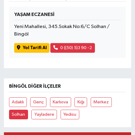
YAŞAM ECZANESİ
Yeni Mahallesi, 345.Sokak No:6/C Solhan /
Bingöl
Yol Tarifi Al
0 ((50) 5)3 90 -2
BINGÖL DIĞER İLÇELER
Adaklı
Genç
Karlıova
Kiğı
Merkez
Solhan
Yayladere
Yedisu