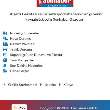
Eskişehir Gazetesi ve Eskişehirspor haberlerinin en güvenilir
kaynağı Eskişehir Sonhaber Gazetesi
Nöbetçi Eczaneler
Hava Durumu
Namaz Vakitleri
Trafik Durumu
Süper Lig Puan Durumu ve Fikstür
Tüm Manşetler
Son Dakika Haberleri
Haber Arşivi
Gizlilik Sözleşmesi
İletişim
Künye
RSS
Copyright © 2026. Her hakkı saklıdır.