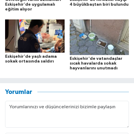
Eskişehir'de uygulamalı
4 büyükbaştan biri bulundu
eğitim alıyor
Eskişehir'de yaşlı adama
Eskişehir'de vatandaşlar
sokak ortasında saldırı
sıcak havalarda sokak
hayvanlarını unutmadı
Yorumlar