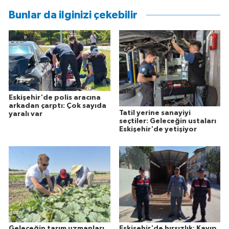
Bunlar da ilginizi çekebilir
Eskişehir'de polis aracına
arkadan çarptı: Çok sayıda
Tatil yerine sanayiyi
yaralı var
seçtiler: Geleceğin ustaları
Eskişehir'de yetişiyor
Geleceğin tarım uzmanları
Eskişehir'de hırsızlık: Kayıp