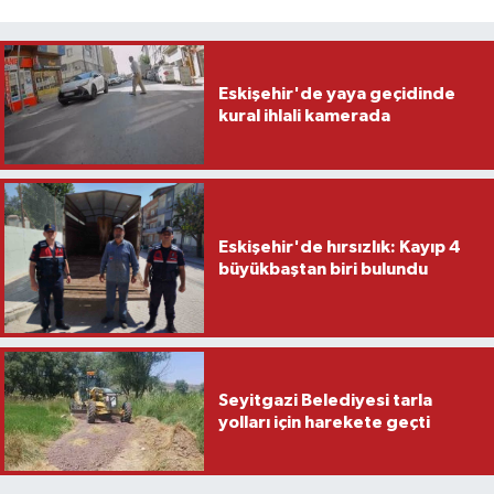
Eskişehir'de yaya geçidinde
kural ihlali kamerada
Eskişehir'de hırsızlık: Kayıp 4
büyükbaştan biri bulundu
Seyitgazi Belediyesi tarla
yolları için harekete geçti