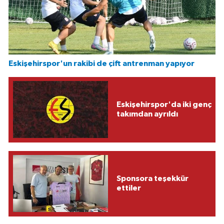
Eskişehirspor'un rakibi de çift antrenman yapıyor
Eskişehirspor'da iki genç
takımdan ayrıldı
Sponsora teşekkür
ettiler