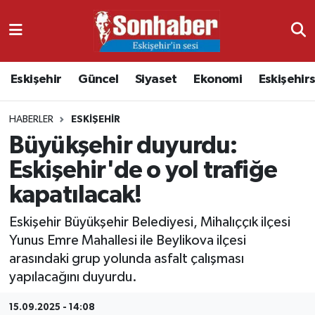
Dünya
Nöbetçi Eczaneler
Eskişehir
Güncel
Siyaset
Ekonomi
Eskişehir
Eğitim
Hava Durumu
HABERLER
ESKIŞEHIR
Ekonomi
Namaz Vakitleri
Büyükşehir duyurdu:
Güncel
Trafik Durumu
Eskişehir'de o yol trafiğe
kapatılacak!
Kültür & Sanat
Süper Lig Puan Durumu ve Fikstür
Eskişehir Büyükşehir Belediyesi, Mihalıççık ilçesi
Magazin
Tüm Manşetler
Yunus Emre Mahallesi ile Beylikova ilçesi
arasındaki grup yolunda asfalt çalışması
Resmi İlanlar
Son Dakika Haberleri
yapılacağını duyurdu.
Sağlık
Haber Arşivi
15.09.2025 - 14:08