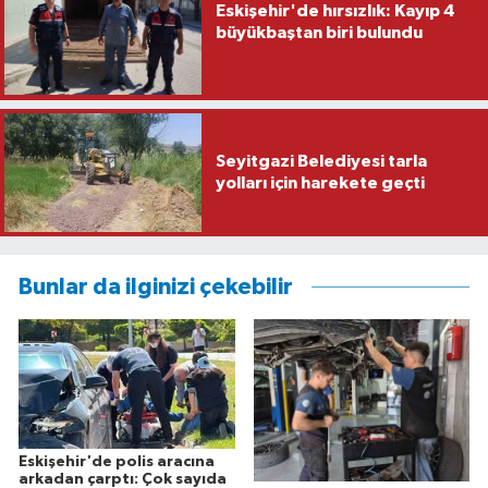
Eskişehir'de hırsızlık: Kayıp 4
büyükbaştan biri bulundu
Seyitgazi Belediyesi tarla
yolları için harekete geçti
Bunlar da ilginizi çekebilir
Eskişehir'de polis aracına
arkadan çarptı: Çok sayıda