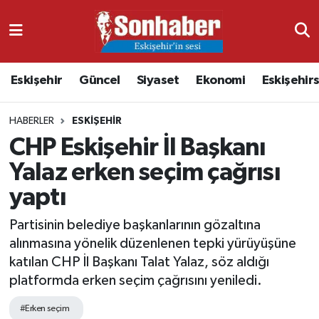
Dünya
Nöbetçi Eczaneler
Eskişehir
Güncel
Siyaset
Ekonomi
Eskişehir
Eğitim
Hava Durumu
HABERLER
ESKIŞEHIR
Ekonomi
Namaz Vakitleri
CHP Eskişehir İl Başkanı
Güncel
Trafik Durumu
Yalaz erken seçim çağrısı
yaptı
Kültür & Sanat
Süper Lig Puan Durumu ve Fikstür
Partisinin belediye başkanlarının gözaltına
Magazin
Tüm Manşetler
alınmasına yönelik düzenlenen tepki yürüyüşüne
katılan CHP İl Başkanı Talat Yalaz, söz aldığı
Resmi İlanlar
Son Dakika Haberleri
platformda erken seçim çağrısını yeniledi.
Sağlık
Haber Arşivi
#Erken seçim