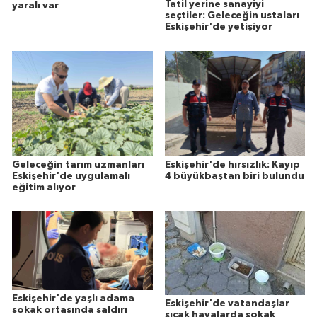
Tatil yerine sanayiyi
yaralı var
seçtiler: Geleceğin ustaları
Eskişehir'de yetişiyor
Geleceğin tarım uzmanları
Eskişehir'de hırsızlık: Kayıp
Eskişehir'de uygulamalı
4 büyükbaştan biri bulundu
eğitim alıyor
Eskişehir'de yaşlı adama
Eskişehir'de vatandaşlar
sokak ortasında saldırı
sıcak havalarda sokak