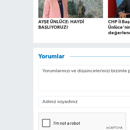
AYŞE ÜNLÜCE: HAYDİ
CHP İl Baş
BAŞLIYORUZ!
Ünlüce'nin
değerlend
Yorumlar