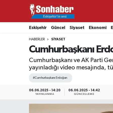
Dünya
Nöbetçi Eczaneler
Eskişehir
Güncel
Siyaset
Ekonomi
E
Eğitim
Hava Durumu
HABERLER
SIYASET
Ekonomi
Namaz Vakitleri
Cumhurbaşkanı Erdo
Güncel
Trafik Durumu
Cumhurbaşkanı ve AK Parti Gen
yayınladığı video mesajında, tü
Kültür & Sanat
Süper Lig Puan Durumu ve Fikstür
#Cumhurbaşkanı Erdoğan
Magazin
Tüm Manşetler
06.06.2025 - 14:20
06.06.2025 - 14:42
YAYINLANMA
GÜNCELLEME
Resmi İlanlar
Son Dakika Haberleri
Sağlık
Haber Arşivi