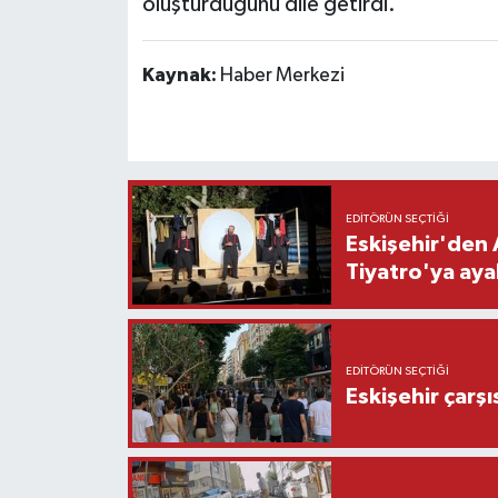
oluşturduğunu dile getirdi.
Kaynak:
Haber Merkezi
EDITÖRÜN SEÇTIĞI
Eskişehir'den 
Tiyatro'ya aya
EDITÖRÜN SEÇTIĞI
Eskişehir çarş