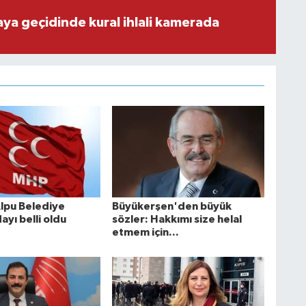
aya geçidinde kural ihlali kamerada
lpu Belediye
Büyükerşen'den büyük
yı belli oldu
sözler: Hakkımı size helal
etmem için...