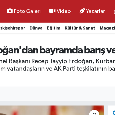
Foto Galeri
Video
Yazarlar
skişehirspor
Dünya
Eğitim
Kültür & Sanat
Magazi
ğan'dan bayramda barış v
el Başkanı Recep Tayyip Erdoğan, Kurban
m vatandaşların ve AK Parti teşkilatının ba