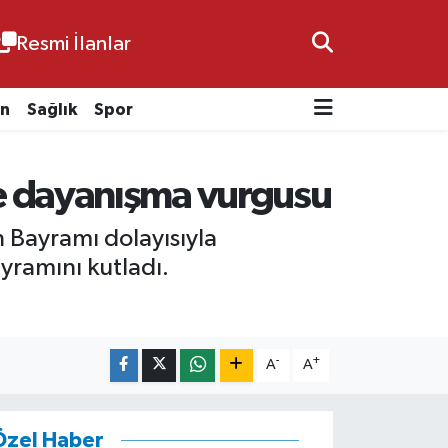
Resmi İlanlar
n
Sağlık
Spor
e dayanışma vurgusu
 Bayramı dolayısıyla
yramını kutladı.
-
+
A
A
Özel Haber