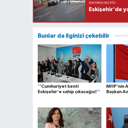
EDITÖRÜN SEÇTIĞI
Eskişehir'de y
Bunlar da ilginizi çekebilir
''Cumhuriyet kenti
MHP’nin A
Eskişehir'e sahip çıkacağız!''
Başkan Ada