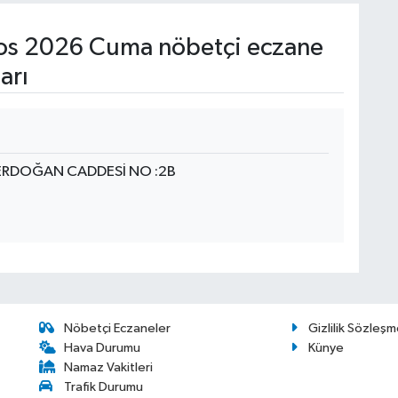
os 2026 Cuma nöbetçi eczane
arı
ERDOĞAN CADDESİ NO :2B
Nöbetçi Eczaneler
Gizlilik Sözleşm
Hava Durumu
Künye
Namaz Vakitleri
Trafik Durumu