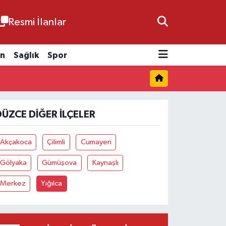
Resmi İlanlar
n
Sağlık
Spor
DÜZCE DIĞER İLÇELER
Akçakoca
Çilimli
Cumayeri
Gölyaka
Gümüşova
Kaynaşlı
Merkez
Yığılca