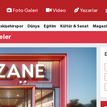
Foto Galeri
Video
Yazarlar
skişehirspor
Dünya
Eğitim
Kültür & Sanat
Magazi
eler