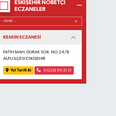
ESKIŞEHIR NÖBETÇI
ECZANELER
KESKİN ECZANESİ
FATİH MAH. DURAK SOK. NO:24/B
ALPU İLÇESİ ESKİŞEHİR
Yol Tarifi Al
0 (222) 511 21 21