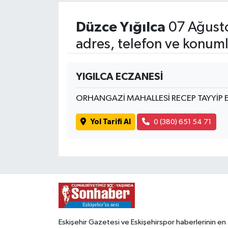
Düzce Yığılca
07 Ağust
adres, telefon ve konuml
YIGILCA ECZANESİ
ORHANGAZİ MAHALLESİ RECEP TAYYİP 
Yol Tarifi Al
0 (380) 651 54 71
Eskişehir Gazetesi ve Eskişehirspor haberlerinin en