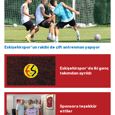
Eskişehirspor'un rakibi de çift antrenman yapıyor
Eskişehirspor'da iki genç
takımdan ayrıldı
Sponsora teşekkür
ettiler