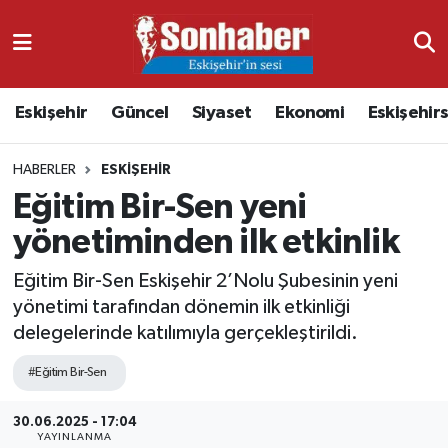
Dünya
Nöbetçi Eczaneler
Eskişehir
Güncel
Siyaset
Ekonomi
Eskişehir
Eğitim
Hava Durumu
HABERLER
ESKIŞEHIR
Ekonomi
Namaz Vakitleri
Eğitim Bir-Sen yeni
Güncel
Trafik Durumu
yönetiminden ilk etkinlik
Kültür & Sanat
Süper Lig Puan Durumu ve Fikstür
Eğitim Bir-Sen Eskişehir 2’Nolu Şubesinin yeni
yönetimi tarafından dönemin ilk etkinliği
Magazin
Tüm Manşetler
delegelerinde katılımıyla gerçekleştirildi.
#Eğitim Bir-Sen
Resmi İlanlar
Son Dakika Haberleri
30.06.2025 - 17:04
Sağlık
Haber Arşivi
YAYINLANMA