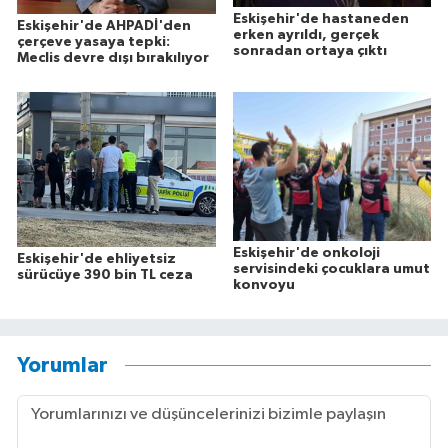
Eskişehir'de hastaneden
Eskişehir'de AHPADİ'den
erken ayrıldı, gerçek
çerçeve yasaya tepki:
sonradan ortaya çıktı
Meclis devre dışı bırakılıyor
Eskişehir'de onkoloji
Eskişehir'de ehliyetsiz
servisindeki çocuklara umut
sürücüye 390 bin TL ceza
konvoyu
Yorumlar