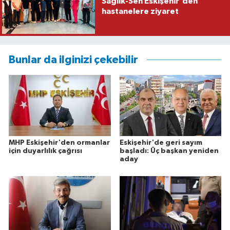
Sağlık-Sen Eskişehir'den
hastanelere ziyaret
Bunlar da ilginizi çekebilir
MHP Eskişehir'den ormanlar
Eskişehir'de geri sayım
için duyarlılık çağrısı
başladı: Üç başkan yeniden
aday