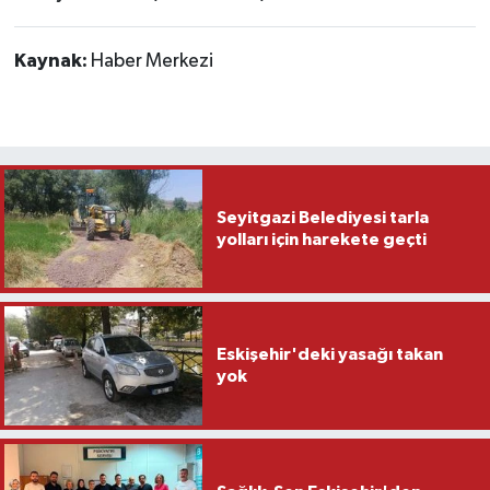
Kaynak:
Haber Merkezi
Seyitgazi Belediyesi tarla
yolları için harekete geçti
Eskişehir'deki yasağı takan
yok