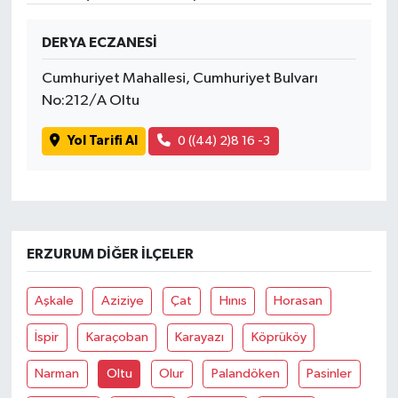
DERYA ECZANESİ
Cumhuriyet Mahallesi, Cumhuriyet Bulvarı
No:212/A Oltu
Yol Tarifi Al
0 ((44) 2)8 16 -3
ERZURUM DIĞER İLÇELER
Aşkale
Aziziye
Çat
Hınıs
Horasan
İspir
Karaçoban
Karayazı
Köprüköy
Narman
Oltu
Olur
Palandöken
Pasinler