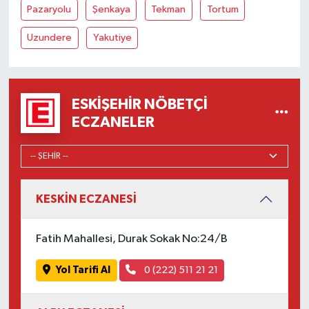
Pazaryolu
Şenkaya
Tekman
Tortum
Uzundere
Yakutiye
ESKIŞEHIR NÖBETÇI
ECZANELER
KESKİN ECZANESİ
Fatih Mahallesi, Durak Sokak No:24/B
Yol Tarifi Al
0 (222) 511 21 21