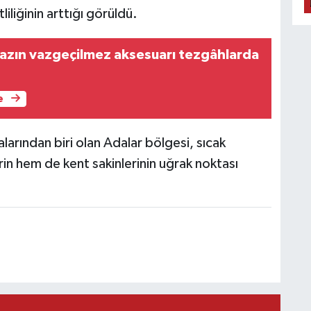
iliğinin arttığı görüldü.
yazın vazgeçilmez aksesuarı tezgâhlarda
e
alarından biri olan Adalar bölgesi, sıcak
erin hem de kent sakinlerinin uğrak noktası