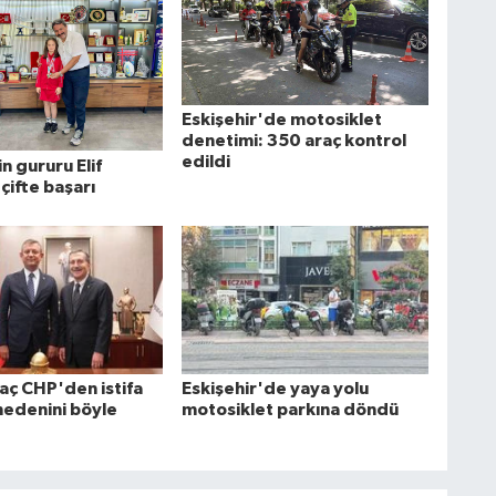
Eskişehir'de motosiklet
denetimi: 350 araç kontrol
edildi
in gururu Elif
çifte başarı
aç CHP'den istifa
Eskişehir'de yaya yolu
nedenini böyle
motosiklet parkına döndü