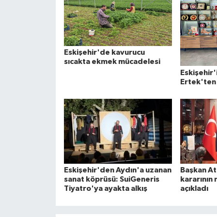
Eskişehir'de kavurucu
sıcakta ekmek mücadelesi
Eskişehir'
Ertek'ten 
Eskişehir'den Aydın'a uzanan
Başkan At
sanat köprüsü: SuiGeneris
kararının 
Tiyatro'ya ayakta alkış
açıkladı