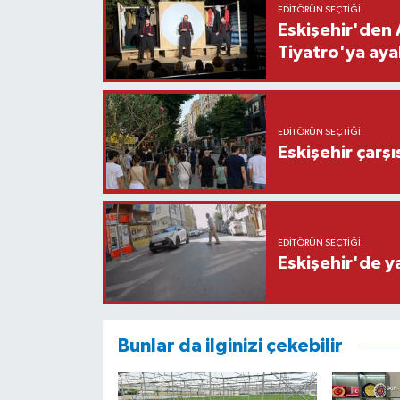
EDITÖRÜN SEÇTIĞI
Eskişehir'den 
Tiyatro'ya aya
EDITÖRÜN SEÇTIĞI
Eskişehir çarş
EDITÖRÜN SEÇTIĞI
Eskişehir'de y
Bunlar da ilginizi çekebilir