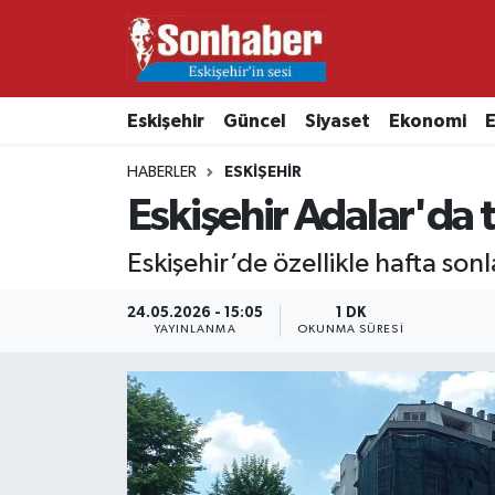
Dünya
Nöbetçi Eczaneler
Eskişehir
Güncel
Siyaset
Ekonomi
E
Eğitim
Hava Durumu
HABERLER
ESKIŞEHIR
Ekonomi
Namaz Vakitleri
Eskişehir Adalar'da 
Güncel
Trafik Durumu
Eskişehir’de özellikle hafta son
Kültür & Sanat
Süper Lig Puan Durumu ve Fikstür
24.05.2026 - 15:05
1 DK
YAYINLANMA
OKUNMA SÜRESI
Magazin
Tüm Manşetler
Resmi İlanlar
Son Dakika Haberleri
Sağlık
Haber Arşivi