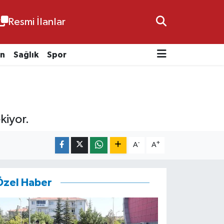
Resmi İlanlar
n
Sağlık
Spor
kiyor.
-
+
A
A
Özel Haber